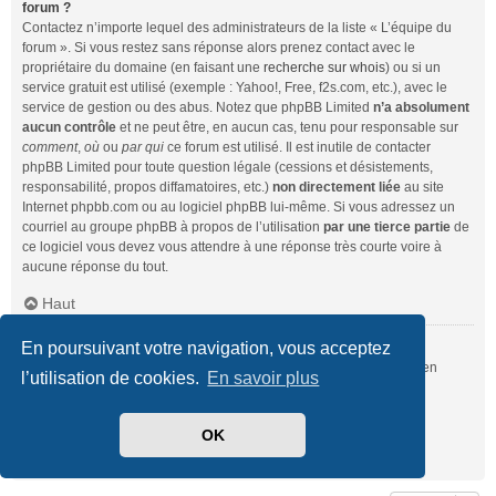
forum ?
Contactez n’importe lequel des administrateurs de la liste « L’équipe du
forum ». Si vous restez sans réponse alors prenez contact avec le
propriétaire du domaine (en faisant une
recherche sur whois
) ou si un
service gratuit est utilisé (exemple : Yahoo!, Free, f2s.com, etc.), avec le
service de gestion ou des abus. Notez que phpBB Limited
n’a absolument
aucun contrôle
et ne peut être, en aucun cas, tenu pour responsable sur
comment
,
où
ou
par qui
ce forum est utilisé. Il est inutile de contacter
phpBB Limited pour toute question légale (cessions et désistements,
responsabilité, propos diffamatoires, etc.)
non directement liée
au site
Internet phpbb.com ou au logiciel phpBB lui-même. Si vous adressez un
courriel au groupe phpBB à propos de l’utilisation
par une tierce partie
de
ce logiciel vous devez vous attendre à une réponse très courte voire à
aucune réponse du tout.
Haut
En poursuivant votre navigation, vous acceptez
Comment puis-je contacter un administrateur du forum ?
Pour l’ensemble des utilisateurs du forum, vous pouvez utiliser le lien
l’utilisation de cookies.
En savoir plus
« Nous contacter », si ce dernier a été activé par un administrateur.
Pour les membres du forum, vous pouvez également utiliser le lien
« L’équipe du forum ».
OK
Haut