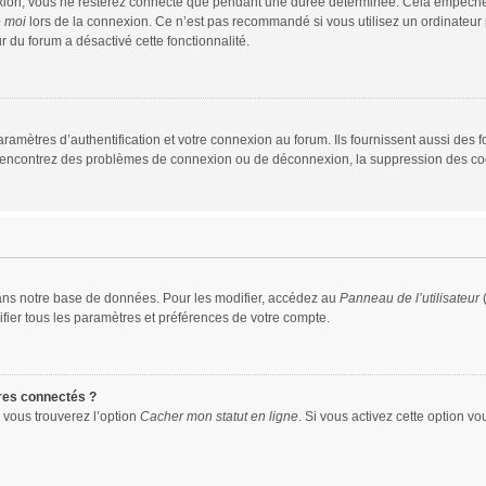
xion, vous ne resterez connecté que pendant une durée déterminée. Cela empêche que
e moi
lors de la connexion. Ce n’est pas recommandé si vous utilisez un ordinateur p
r du forum a désactivé cette fonctionnalité.
mètres d’authentification et votre connexion au forum. Ils fournissent aussi des fo
us rencontrez des problèmes de connexion ou de déconnexion, la suppression des coo
ans notre base de données. Pour les modifier, accédez au
Panneau de l’utilisateur
(
fier tous les paramètres et préférences de votre compte.
res connectés ?
 vous trouverez l’option
Cacher mon statut en ligne
. Si vous activez cette option v