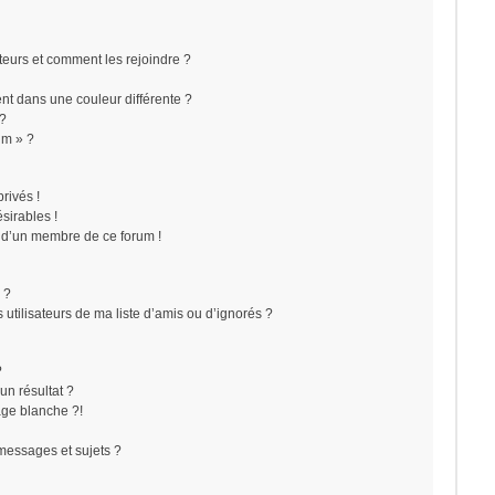
ateurs et comment les rejoindre ?
t dans une couleur différente ?
 ?
um » ?
rivés !
sirables !
f d’un membre de ce forum !
 ?
utilisateurs de ma liste d’amis ou d’ignorés ?
?
n résultat ?
ge blanche ?!
messages et sujets ?