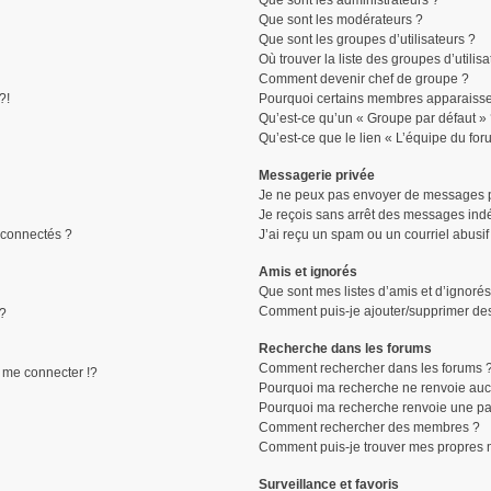
Que sont les administrateurs ?
Que sont les modérateurs ?
Que sont les groupes d’utilisateurs ?
Où trouver la liste des groupes d’utilis
Comment devenir chef de groupe ?
?!
Pourquoi certains membres apparaissen
Qu’est-ce qu’un « Groupe par défaut »
Qu’est-ce que le lien « L’équipe du for
Messagerie privée
Je ne peux pas envoyer de messages p
Je reçois sans arrêt des messages indé
connectés ?
J’ai reçu un spam ou un courriel abusi
Amis et ignorés
Que sont mes listes d’amis et d’ignorés
Comment puis-je ajouter/supprimer des 
 ?
Recherche dans les forums
Comment rechercher dans les forums 
me connecter !?
Pourquoi ma recherche ne renvoie aucu
Pourquoi ma recherche renvoie une pa
Comment rechercher des membres ?
Comment puis-je trouver mes propres 
Surveillance et favoris