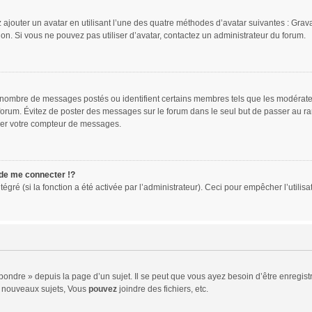
 ajouter un avatar en utilisant l’une des quatre méthodes d’avatar suivantes : Gravat
ion. Si vous ne pouvez pas utiliser d’avatar, contactez un administrateur du forum.
le nombre de messages postés ou identifient certains membres tels que les modérat
du forum. Évitez de poster des messages sur le forum dans le seul but de passer au ra
sser votre compteur de messages.
e me connecter !?
ré (si la fonction a été activée par l’administrateur). Ceci pour empêcher l’utilisati
ndre » depuis la page d’un sujet. Il se peut que vous ayez besoin d’être enregistr
 nouveaux sujets, Vous
pouvez
joindre des fichiers, etc.