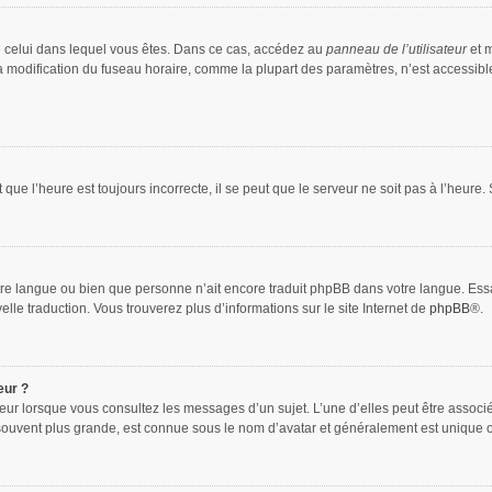
 de celui dans lequel vous êtes. Dans ce cas, accédez au
panneau de l’utilisateur
et m
la modification du fuseau horaire, comme la plupart des paramètres, n’est accessib
que l’heure est toujours incorrecte, il se peut que le serveur ne soit pas à l’heure
 votre langue ou bien que personne n’ait encore traduit phpBB dans votre langue. Es
elle traduction. Vous trouverez plus d’informations sur le site Internet de
phpBB
®.
eur ?
teur lorsque vous consultez les messages d’un sujet. L’une d’elles peut être associ
souvent plus grande, est connue sous le nom d’avatar et généralement est unique