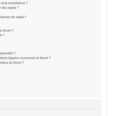
s et la surveillance ?
r des sujets ?
lances de sujets ?
 ce forum ?
ts ?
disponible ?
stions légales concernant ce forum ?
rateur du forum ?