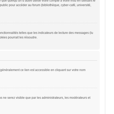
 quelqu’un d’autre utilise votre compte à votre insu en utilisant le
ublic pour accéder au forum (bibliothèque, cyber-café, université,
nctionnalités telles que les indicateurs de lecture des messages (lu
kies pourrait les résoudre.
généralement ce lien est accessible en cliquant sur votre nom
ous ne serez visible que par les administrateurs, les modérateurs et