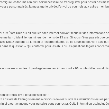
configuré les forums afin qu’il soit nécessaire de s’enregistrer pour poster des mes
atars personnalisés, la messagerie privée, l’envoi de courriels aux autres membres
i aux États-Unis qui dit que les sites Internet pouvant recueillir des informations
s permettant d’identifier un mineur de moins de 13 ans. Si vous n’êtes pas sûr que 
n avis. Notez que phpBB Limited et les propriétaires de ce forum ne peuvent pas four
s dans la question « Qui contacter pour les abus ou les questions légales concerna
de nouveaux comptes. Il peut également avoir banni votre IP ou interdit le nom d’uti
ont corrects, il y a deux possibilités :
13 ans lors de l’enregistrement, alors vous devrez suivre les instructions reçues pa
istrateur avant que vous puissiez vous connecter. Cette information est indiquée l