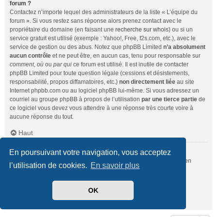
forum ?
Contactez n’importe lequel des administrateurs de la liste « L’équipe du
forum ». Si vous restez sans réponse alors prenez contact avec le
propriétaire du domaine (en faisant une
recherche sur whois
) ou si un
service gratuit est utilisé (exemple : Yahoo!, Free, f2s.com, etc.), avec le
service de gestion ou des abus. Notez que phpBB Limited
n’a absolument
aucun contrôle
et ne peut être, en aucun cas, tenu pour responsable sur
comment
,
où
ou
par qui
ce forum est utilisé. Il est inutile de contacter
phpBB Limited pour toute question légale (cessions et désistements,
responsabilité, propos diffamatoires, etc.)
non directement liée
au site
Internet phpbb.com ou au logiciel phpBB lui-même. Si vous adressez un
courriel au groupe phpBB à propos de l’utilisation
par une tierce partie
de
ce logiciel vous devez vous attendre à une réponse très courte voire à
aucune réponse du tout.
Haut
En poursuivant votre navigation, vous acceptez
Comment puis-je contacter un administrateur du forum ?
Pour l’ensemble des utilisateurs du forum, vous pouvez utiliser le lien
l’utilisation de cookies.
En savoir plus
« Nous contacter », si ce dernier a été activé par un administrateur.
Pour les membres du forum, vous pouvez également utiliser le lien
« L’équipe du forum ».
OK
Haut