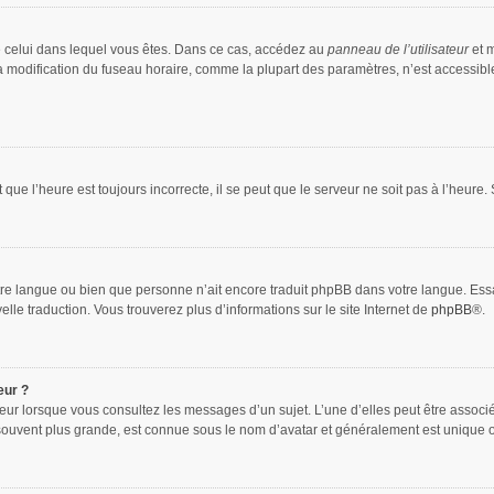
 de celui dans lequel vous êtes. Dans ce cas, accédez au
panneau de l’utilisateur
et m
la modification du fuseau horaire, comme la plupart des paramètres, n’est accessib
que l’heure est toujours incorrecte, il se peut que le serveur ne soit pas à l’heure
 votre langue ou bien que personne n’ait encore traduit phpBB dans votre langue. Es
elle traduction. Vous trouverez plus d’informations sur le site Internet de
phpBB
®.
eur ?
teur lorsque vous consultez les messages d’un sujet. L’une d’elles peut être associ
souvent plus grande, est connue sous le nom d’avatar et généralement est unique