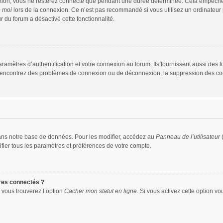
xion, vous ne resterez connecté que pendant une durée déterminée. Cela empêche que
e moi
lors de la connexion. Ce n’est pas recommandé si vous utilisez un ordinateur p
r du forum a désactivé cette fonctionnalité.
mètres d’authentification et votre connexion au forum. Ils fournissent aussi des fo
us rencontrez des problèmes de connexion ou de déconnexion, la suppression des coo
ans notre base de données. Pour les modifier, accédez au
Panneau de l’utilisateur
(
fier tous les paramètres et préférences de votre compte.
res connectés ?
 vous trouverez l’option
Cacher mon statut en ligne
. Si vous activez cette option v