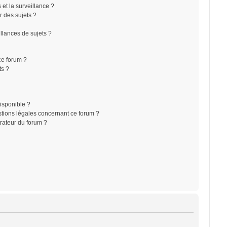
s et la surveillance ?
r des sujets ?
lances de sujets ?
 ce forum ?
ts ?
disponible ?
stions légales concernant ce forum ?
rateur du forum ?