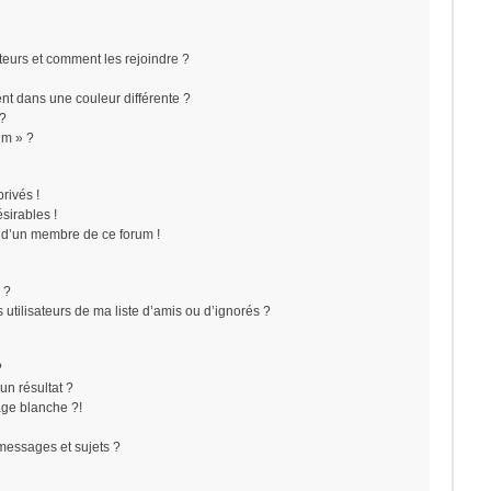
ateurs et comment les rejoindre ?
t dans une couleur différente ?
 ?
um » ?
rivés !
sirables !
f d’un membre de ce forum !
 ?
utilisateurs de ma liste d’amis ou d’ignorés ?
?
n résultat ?
ge blanche ?!
messages et sujets ?