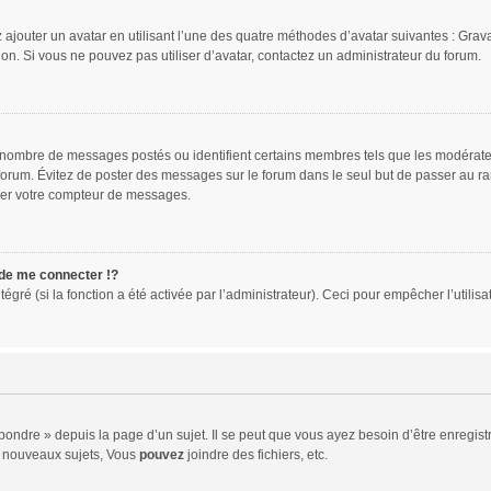
 ajouter un avatar en utilisant l’une des quatre méthodes d’avatar suivantes : Gravat
ion. Si vous ne pouvez pas utiliser d’avatar, contactez un administrateur du forum.
le nombre de messages postés ou identifient certains membres tels que les modérat
du forum. Évitez de poster des messages sur le forum dans le seul but de passer au ra
sser votre compteur de messages.
e me connecter !?
ré (si la fonction a été activée par l’administrateur). Ceci pour empêcher l’utilisati
ndre » depuis la page d’un sujet. Il se peut que vous ayez besoin d’être enregistr
 nouveaux sujets, Vous
pouvez
joindre des fichiers, etc.