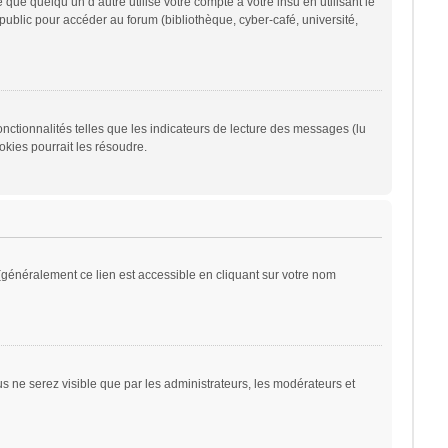
 quelqu’un d’autre utilise votre compte à votre insu en utilisant le
ublic pour accéder au forum (bibliothèque, cyber-café, université,
nctionnalités telles que les indicateurs de lecture des messages (lu
kies pourrait les résoudre.
généralement ce lien est accessible en cliquant sur votre nom
ous ne serez visible que par les administrateurs, les modérateurs et