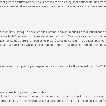
configuré les forums afin qu’il soit nécessaire de s’enregistrer pour poster des mes
atars personnalisés, la messagerie privée, l’envoi de courriels aux autres membres
i aux États-Unis qui dit que les sites Internet pouvant recueillir des informations
s permettant d’identifier un mineur de moins de 13 ans. Si vous n’êtes pas sûr que 
n avis. Notez que phpBB Limited et les propriétaires de ce forum ne peuvent pas four
s dans la question « Qui contacter pour les abus ou les questions légales concerna
de nouveaux comptes. Il peut également avoir banni votre IP ou interdit le nom d’uti
ont corrects, il y a deux possibilités :
13 ans lors de l’enregistrement, alors vous devrez suivre les instructions reçues pa
istrateur avant que vous puissiez vous connecter. Cette information est indiquée l