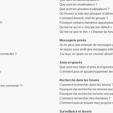
Que sont les administrateurs ?
Que sont les modérateurs ?
Que sont les groupes d’utilisateurs ?
Où trouver la liste des groupes d’utilis
Comment devenir chef de groupe ?
?!
Pourquoi certains membres apparaissen
Qu’est-ce qu’un « Groupe par défaut »
Qu’est-ce que le lien « L’équipe du for
Messagerie privée
Je ne peux pas envoyer de messages p
Je reçois sans arrêt des messages indé
connectés ?
J’ai reçu un spam ou un courriel abusi
Amis et ignorés
Que sont mes listes d’amis et d’ignorés
Comment puis-je ajouter/supprimer des 
 ?
Recherche dans les forums
Comment rechercher dans les forums 
me connecter !?
Pourquoi ma recherche ne renvoie aucu
Pourquoi ma recherche renvoie une pa
Comment rechercher des membres ?
Comment puis-je trouver mes propres 
Surveillance et favoris