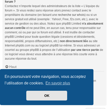
forum ?
Contactez n’importe lequel des administrateurs de la liste « L’équipe du
forum ». Si vous restez sans réponse alors prenez contact avec le
propriétaire du domaine (en faisant une
recherche sur whois
) ou si un
service gratuit est utilisé (exemple : Yahoo!, Free, f2s.com, etc.), avec le
service de gestion ou des abus. Notez que phpBB Limited
n’a absolument
aucun contrôle
et ne peut être, en aucun cas, tenu pour responsable sur
comment
,
où
ou
par qui
ce forum est utilisé. Il est inutile de contacter
phpBB Limited pour toute question légale (cessions et désistements,
responsabilité, propos diffamatoires, etc.)
non directement liée
au site
Internet phpbb.com ou au logiciel phpBB lui-même. Si vous adressez un
courriel au groupe phpBB à propos de l’utilisation
par une tierce partie
de
ce logiciel vous devez vous attendre à une réponse très courte voire à
aucune réponse du tout.
Haut
En poursuivant votre navigation, vous acceptez
Comment puis-je contacter un administrateur du forum ?
Pour l’ensemble des utilisateurs du forum, vous pouvez utiliser le lien
l’utilisation de cookies.
En savoir plus
« Nous contacter », si ce dernier a été activé par un administrateur.
Pour les membres du forum, vous pouvez également utiliser le lien
« L’équipe du forum ».
OK
Haut