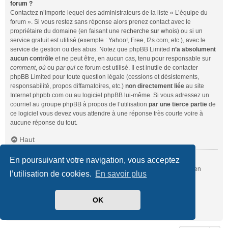
forum ?
Contactez n’importe lequel des administrateurs de la liste « L’équipe du
forum ». Si vous restez sans réponse alors prenez contact avec le
propriétaire du domaine (en faisant une
recherche sur whois
) ou si un
service gratuit est utilisé (exemple : Yahoo!, Free, f2s.com, etc.), avec le
service de gestion ou des abus. Notez que phpBB Limited
n’a absolument
aucun contrôle
et ne peut être, en aucun cas, tenu pour responsable sur
comment
,
où
ou
par qui
ce forum est utilisé. Il est inutile de contacter
phpBB Limited pour toute question légale (cessions et désistements,
responsabilité, propos diffamatoires, etc.)
non directement liée
au site
Internet phpbb.com ou au logiciel phpBB lui-même. Si vous adressez un
courriel au groupe phpBB à propos de l’utilisation
par une tierce partie
de
ce logiciel vous devez vous attendre à une réponse très courte voire à
aucune réponse du tout.
Haut
En poursuivant votre navigation, vous acceptez
Comment puis-je contacter un administrateur du forum ?
Pour l’ensemble des utilisateurs du forum, vous pouvez utiliser le lien
l’utilisation de cookies.
En savoir plus
« Nous contacter », si ce dernier a été activé par un administrateur.
Pour les membres du forum, vous pouvez également utiliser le lien
« L’équipe du forum ».
OK
Haut