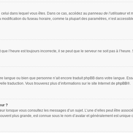
 de celui dans lequel vous êtes. Dans ce cas, accédez au
panneau de l’utilisateur
et m
la modification du fuseau horaire, comme la plupart des paramètres, n’est accessib
que l’heure est toujours incorrecte, il se peut que le serveur ne soit pas à l’heure
 votre langue ou bien que personne n’ait encore traduit phpBB dans votre langue. Es
elle traduction. Vous trouverez plus d’informations sur le site Internet de
phpBB
®.
eur ?
teur lorsque vous consultez les messages d’un sujet. L’une d’elles peut être associ
souvent plus grande, est connue sous le nom d’avatar et généralement est unique