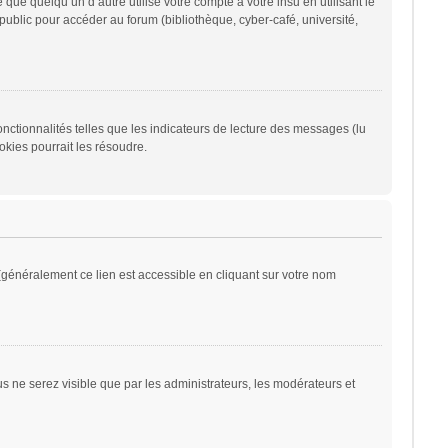
 quelqu’un d’autre utilise votre compte à votre insu en utilisant le
ublic pour accéder au forum (bibliothèque, cyber-café, université,
nctionnalités telles que les indicateurs de lecture des messages (lu
kies pourrait les résoudre.
généralement ce lien est accessible en cliquant sur votre nom
ous ne serez visible que par les administrateurs, les modérateurs et