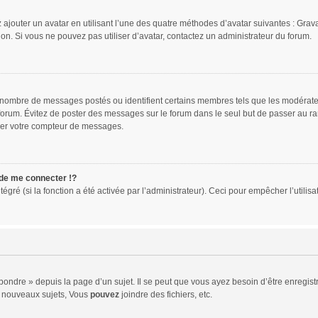
 ajouter un avatar en utilisant l’une des quatre méthodes d’avatar suivantes : Gravat
ion. Si vous ne pouvez pas utiliser d’avatar, contactez un administrateur du forum.
le nombre de messages postés ou identifient certains membres tels que les modérat
du forum. Évitez de poster des messages sur le forum dans le seul but de passer au ra
sser votre compteur de messages.
e me connecter !?
ré (si la fonction a été activée par l’administrateur). Ceci pour empêcher l’utilisati
ndre » depuis la page d’un sujet. Il se peut que vous ayez besoin d’être enregistr
 nouveaux sujets, Vous
pouvez
joindre des fichiers, etc.