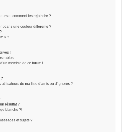
ateurs et comment les rejoindre ?
t dans une couleur différente ?
 ?
um » ?
rivés !
sirables !
f d’un membre de ce forum !
 ?
utilisateurs de ma liste d’amis ou d’ignorés ?
?
n résultat ?
ge blanche ?!
messages et sujets ?