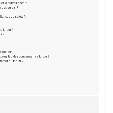
s et la surveillance ?
r des sujets ?
lances de sujets ?
 ce forum ?
ts ?
disponible ?
stions légales concernant ce forum ?
rateur du forum ?