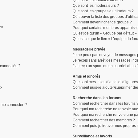
Que sont les administrateurs ?
Que sont les modérateurs ?
Que sont les groupes d’utilisateurs ?
Où trouver la liste des groupes d’utilis
Comment devenir chef de groupe ?
?!
Pourquoi certains membres apparaissen
Qu’est-ce qu’un « Groupe par défaut »
Qu’est-ce que le lien « L’équipe du for
Messagerie privée
Je ne peux pas envoyer de messages p
Je reçois sans arrêt des messages indé
connectés ?
J’ai reçu un spam ou un courriel abusi
Amis et ignorés
Que sont mes listes d’amis et d’ignorés
Comment puis-je ajouter/supprimer des 
 ?
Recherche dans les forums
Comment rechercher dans les forums 
me connecter !?
Pourquoi ma recherche ne renvoie aucu
Pourquoi ma recherche renvoie une pa
Comment rechercher des membres ?
Comment puis-je trouver mes propres 
Surveillance et favoris