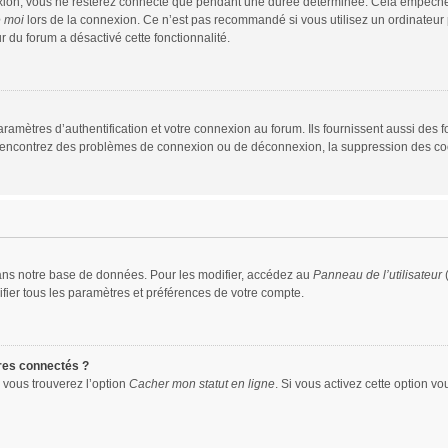
xion, vous ne resterez connecté que pendant une durée déterminée. Cela empêche que
e moi
lors de la connexion. Ce n’est pas recommandé si vous utilisez un ordinateur p
r du forum a désactivé cette fonctionnalité.
mètres d’authentification et votre connexion au forum. Ils fournissent aussi des fo
us rencontrez des problèmes de connexion ou de déconnexion, la suppression des coo
ans notre base de données. Pour les modifier, accédez au
Panneau de l’utilisateur
(
fier tous les paramètres et préférences de votre compte.
res connectés ?
 vous trouverez l’option
Cacher mon statut en ligne
. Si vous activez cette option v