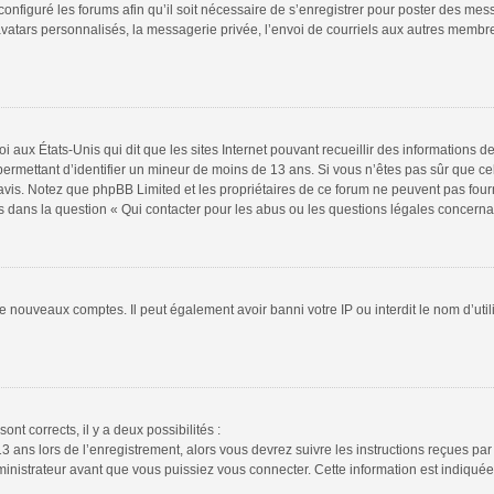
configuré les forums afin qu’il soit nécessaire de s’enregistrer pour poster des mes
atars personnalisés, la messagerie privée, l’envoi de courriels aux autres membres
i aux États-Unis qui dit que les sites Internet pouvant recueillir des informations
s permettant d’identifier un mineur de moins de 13 ans. Si vous n’êtes pas sûr que 
n avis. Notez que phpBB Limited et les propriétaires de ce forum ne peuvent pas four
s dans la question « Qui contacter pour les abus ou les questions légales concerna
de nouveaux comptes. Il peut également avoir banni votre IP ou interdit le nom d’uti
ont corrects, il y a deux possibilités :
13 ans lors de l’enregistrement, alors vous devrez suivre les instructions reçues pa
istrateur avant que vous puissiez vous connecter. Cette information est indiquée l