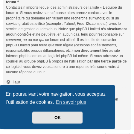
forum ?
Contactez n’importe lequel des administrateurs de la liste « L’équipe du
forum ». Si vous restez sans réponse alors prenez contact avec le
propriétaire du domaine (en faisant une
recherche sur whois
) ou si un
service gratuit est utilisé (exemple : Yahoo!, Free, f2s.com, etc.), avec le
service de gestion ou des abus. Notez que phpBB Limited
n’a absolument
aucun contrôle
et ne peut être, en aucun cas, tenu pour responsable sur
comment
,
où
ou
par qui
ce forum est utilisé. Il est inutile de contacter
phpBB Limited pour toute question légale (cessions et désistements,
responsabilité, propos diffamatoires, etc.)
non directement liée
au site
Internet phpbb.com ou au logiciel phpBB lui-même. Si vous adressez un
courriel au groupe phpBB à propos de l’utilisation
par une tierce partie
de
ce logiciel vous devez vous attendre à une réponse très courte voire à
aucune réponse du tout.
Haut
En poursuivant votre navigation, vous acceptez
Comment puis-je contacter un administrateur du forum ?
Pour l’ensemble des utilisateurs du forum, vous pouvez utiliser le lien
l’utilisation de cookies.
En savoir plus
« Nous contacter », si ce dernier a été activé par un administrateur.
Pour les membres du forum, vous pouvez également utiliser le lien
« L’équipe du forum ».
OK
Haut