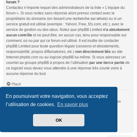
forum ?
Contactez n’importe lequel des administrateurs de la liste « L’équipe du
forum ». Si vous restez sans réponse alors prenez contact avec le
propriétaire du domaine (en faisant une
recherche sur whois
) ou si un
service gratuit est utilisé (exemple : Yahoo!, Free, f2s.com, etc.), avec le
service de gestion ou des abus. Notez que phpBB Limited
n’a absolument
aucun contrôle
et ne peut être, en aucun cas, tenu pour responsable sur
comment
,
où
ou
par qui
ce forum est utilisé. Il est inutile de contacter
phpBB Limited pour toute question légale (cessions et désistements,
responsabilité, propos diffamatoires, etc.)
non directement liée
au site
Internet phpbb.com ou au logiciel phpBB lui-même. Si vous adressez un
courriel au groupe phpBB à propos de l’utilisation
par une tierce partie
de
ce logiciel vous devez vous attendre à une réponse très courte voire à
aucune réponse du tout.
Haut
En poursuivant votre navigation, vous acceptez
Comment puis-je contacter un administrateur du forum ?
Pour l’ensemble des utilisateurs du forum, vous pouvez utiliser le lien
l’utilisation de cookies.
En savoir plus
« Nous contacter », si ce dernier a été activé par un administrateur.
Pour les membres du forum, vous pouvez également utiliser le lien
« L’équipe du forum ».
OK
Haut