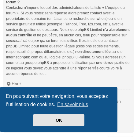
forum ?
Contactez n’importe lequel des administrateurs de la liste « L’équipe du
forum ». Si vous restez sans réponse alors prenez contact avec le
propriétaire du domaine (en faisant une
recherche sur whois
) ou si un
service gratuit est utilisé (exemple : Yahoo!, Free, f2s.com, etc.), avec le
service de gestion ou des abus. Notez que phpBB Limited
n’a absolument
aucun contrôle
et ne peut être, en aucun cas, tenu pour responsable sur
comment
,
où
ou
par qui
ce forum est utilisé. Il est inutile de contacter
phpBB Limited pour toute question légale (cessions et désistements,
responsabilité, propos diffamatoires, etc.)
non directement liée
au site
Internet phpbb.com ou au logiciel phpBB lui-même. Si vous adressez un
courriel au groupe phpBB à propos de l’utilisation
par une tierce partie
de
ce logiciel vous devez vous attendre à une réponse très courte voire à
aucune réponse du tout.
Haut
En poursuivant votre navigation, vous acceptez
Comment puis-je contacter un administrateur du forum ?
Pour l’ensemble des utilisateurs du forum, vous pouvez utiliser le lien
l’utilisation de cookies.
En savoir plus
« Nous contacter », si ce dernier a été activé par un administrateur.
Pour les membres du forum, vous pouvez également utiliser le lien
« L’équipe du forum ».
OK
Haut