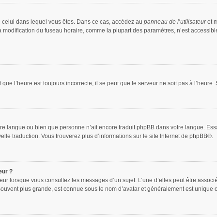
 de celui dans lequel vous êtes. Dans ce cas, accédez au
panneau de l’utilisateur
et m
la modification du fuseau horaire, comme la plupart des paramètres, n’est accessib
que l’heure est toujours incorrecte, il se peut que le serveur ne soit pas à l’heure
 votre langue ou bien que personne n’ait encore traduit phpBB dans votre langue. Es
elle traduction. Vous trouverez plus d’informations sur le site Internet de
phpBB
®.
eur ?
teur lorsque vous consultez les messages d’un sujet. L’une d’elles peut être associ
souvent plus grande, est connue sous le nom d’avatar et généralement est unique