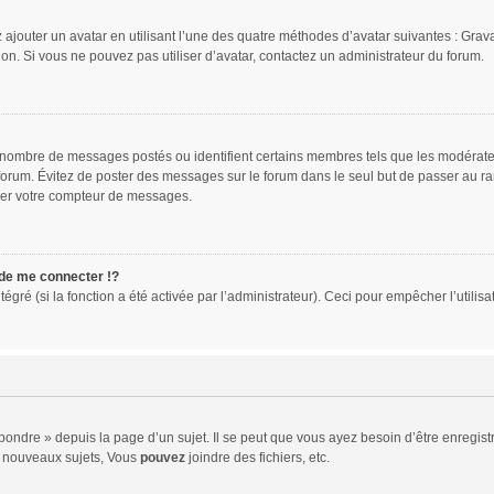
 ajouter un avatar en utilisant l’une des quatre méthodes d’avatar suivantes : Gravat
ion. Si vous ne pouvez pas utiliser d’avatar, contactez un administrateur du forum.
le nombre de messages postés ou identifient certains membres tels que les modérat
du forum. Évitez de poster des messages sur le forum dans le seul but de passer au ra
sser votre compteur de messages.
e me connecter !?
ré (si la fonction a été activée par l’administrateur). Ceci pour empêcher l’utilisati
ndre » depuis la page d’un sujet. Il se peut que vous ayez besoin d’être enregistr
 nouveaux sujets, Vous
pouvez
joindre des fichiers, etc.