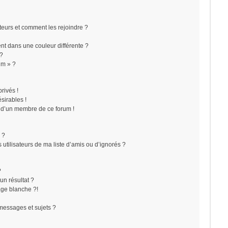
ateurs et comment les rejoindre ?
t dans une couleur différente ?
 ?
um » ?
rivés !
sirables !
f d’un membre de ce forum !
 ?
utilisateurs de ma liste d’amis ou d’ignorés ?
?
n résultat ?
ge blanche ?!
messages et sujets ?