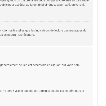
 quelqu’un d’autre utilise votre compte à votre insu en utilisant le
ublic pour accéder au forum (bibliothèque, cyber-café, université,
nctionnalités telles que les indicateurs de lecture des messages (lu
kies pourrait les résoudre.
généralement ce lien est accessible en cliquant sur votre nom
ous ne serez visible que par les administrateurs, les modérateurs et