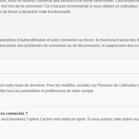
xion, vous ne resterez connecté que pendant une durée déterminée. Cela empêche que
e moi
lors de la connexion. Ce n’est pas recommandé si vous utilisez un ordinateur p
r du forum a désactivé cette fonctionnalité.
mètres d’authentification et votre connexion au forum. Ils fournissent aussi des fo
us rencontrez des problèmes de connexion ou de déconnexion, la suppression des coo
ans notre base de données. Pour les modifier, accédez au
Panneau de l’utilisateur
(
fier tous les paramètres et préférences de votre compte.
res connectés ?
 vous trouverez l’option
Cacher mon statut en ligne
. Si vous activez cette option v