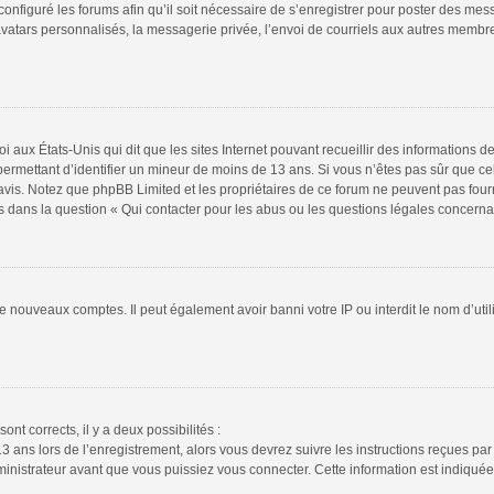
configuré les forums afin qu’il soit nécessaire de s’enregistrer pour poster des mes
atars personnalisés, la messagerie privée, l’envoi de courriels aux autres membres
i aux États-Unis qui dit que les sites Internet pouvant recueillir des informations
s permettant d’identifier un mineur de moins de 13 ans. Si vous n’êtes pas sûr que 
n avis. Notez que phpBB Limited et les propriétaires de ce forum ne peuvent pas four
s dans la question « Qui contacter pour les abus ou les questions légales concerna
de nouveaux comptes. Il peut également avoir banni votre IP ou interdit le nom d’uti
ont corrects, il y a deux possibilités :
13 ans lors de l’enregistrement, alors vous devrez suivre les instructions reçues pa
istrateur avant que vous puissiez vous connecter. Cette information est indiquée l