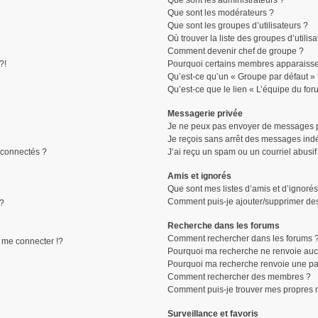
Que sont les administrateurs ?
Que sont les modérateurs ?
Que sont les groupes d’utilisateurs ?
Où trouver la liste des groupes d’utilis
Comment devenir chef de groupe ?
?!
Pourquoi certains membres apparaissen
Qu’est-ce qu’un « Groupe par défaut »
Qu’est-ce que le lien « L’équipe du for
Messagerie privée
Je ne peux pas envoyer de messages p
Je reçois sans arrêt des messages indé
connectés ?
J’ai reçu un spam ou un courriel abusi
Amis et ignorés
Que sont mes listes d’amis et d’ignorés
Comment puis-je ajouter/supprimer des 
 ?
Recherche dans les forums
Comment rechercher dans les forums 
me connecter !?
Pourquoi ma recherche ne renvoie aucu
Pourquoi ma recherche renvoie une pa
Comment rechercher des membres ?
Comment puis-je trouver mes propres 
Surveillance et favoris