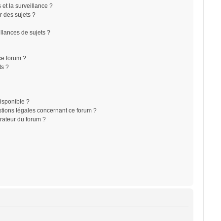
s et la surveillance ?
r des sujets ?
lances de sujets ?
 ce forum ?
ts ?
disponible ?
stions légales concernant ce forum ?
rateur du forum ?