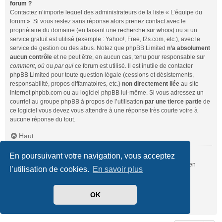
forum ?
Contactez n’importe lequel des administrateurs de la liste « L’équipe du
forum ». Si vous restez sans réponse alors prenez contact avec le
propriétaire du domaine (en faisant une
recherche sur whois
) ou si un
service gratuit est utilisé (exemple : Yahoo!, Free, f2s.com, etc.), avec le
service de gestion ou des abus. Notez que phpBB Limited
n’a absolument
aucun contrôle
et ne peut être, en aucun cas, tenu pour responsable sur
comment
,
où
ou
par qui
ce forum est utilisé. Il est inutile de contacter
phpBB Limited pour toute question légale (cessions et désistements,
responsabilité, propos diffamatoires, etc.)
non directement liée
au site
Internet phpbb.com ou au logiciel phpBB lui-même. Si vous adressez un
courriel au groupe phpBB à propos de l’utilisation
par une tierce partie
de
ce logiciel vous devez vous attendre à une réponse très courte voire à
aucune réponse du tout.
Haut
En poursuivant votre navigation, vous acceptez
Comment puis-je contacter un administrateur du forum ?
Pour l’ensemble des utilisateurs du forum, vous pouvez utiliser le lien
l’utilisation de cookies.
En savoir plus
« Nous contacter », si ce dernier a été activé par un administrateur.
Pour les membres du forum, vous pouvez également utiliser le lien
« L’équipe du forum ».
OK
Haut