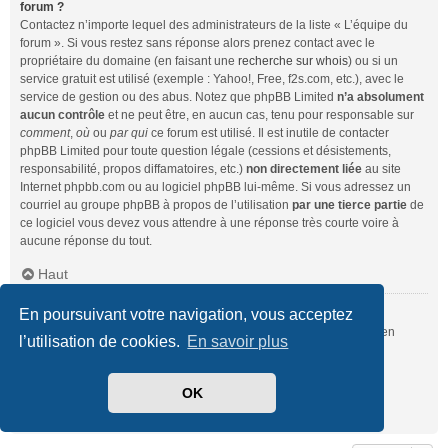
forum ?
Contactez n’importe lequel des administrateurs de la liste « L’équipe du
forum ». Si vous restez sans réponse alors prenez contact avec le
propriétaire du domaine (en faisant une
recherche sur whois
) ou si un
service gratuit est utilisé (exemple : Yahoo!, Free, f2s.com, etc.), avec le
service de gestion ou des abus. Notez que phpBB Limited
n’a absolument
aucun contrôle
et ne peut être, en aucun cas, tenu pour responsable sur
comment
,
où
ou
par qui
ce forum est utilisé. Il est inutile de contacter
phpBB Limited pour toute question légale (cessions et désistements,
responsabilité, propos diffamatoires, etc.)
non directement liée
au site
Internet phpbb.com ou au logiciel phpBB lui-même. Si vous adressez un
courriel au groupe phpBB à propos de l’utilisation
par une tierce partie
de
ce logiciel vous devez vous attendre à une réponse très courte voire à
aucune réponse du tout.
Haut
En poursuivant votre navigation, vous acceptez
Comment puis-je contacter un administrateur du forum ?
Pour l’ensemble des utilisateurs du forum, vous pouvez utiliser le lien
l’utilisation de cookies.
En savoir plus
« Nous contacter », si ce dernier a été activé par un administrateur.
Pour les membres du forum, vous pouvez également utiliser le lien
« L’équipe du forum ».
OK
Haut