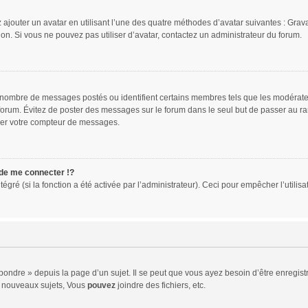
 ajouter un avatar en utilisant l’une des quatre méthodes d’avatar suivantes : Gravat
ion. Si vous ne pouvez pas utiliser d’avatar, contactez un administrateur du forum.
le nombre de messages postés ou identifient certains membres tels que les modérat
du forum. Évitez de poster des messages sur le forum dans le seul but de passer au ra
sser votre compteur de messages.
e me connecter !?
ré (si la fonction a été activée par l’administrateur). Ceci pour empêcher l’utilisati
ndre » depuis la page d’un sujet. Il se peut que vous ayez besoin d’être enregistr
 nouveaux sujets, Vous
pouvez
joindre des fichiers, etc.