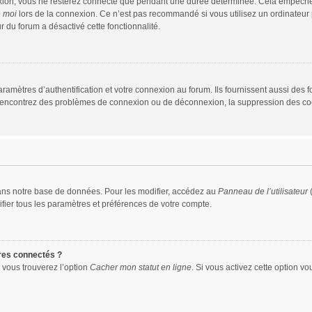
xion, vous ne resterez connecté que pendant une durée déterminée. Cela empêche que
e moi
lors de la connexion. Ce n’est pas recommandé si vous utilisez un ordinateur p
r du forum a désactivé cette fonctionnalité.
mètres d’authentification et votre connexion au forum. Ils fournissent aussi des fo
us rencontrez des problèmes de connexion ou de déconnexion, la suppression des coo
ans notre base de données. Pour les modifier, accédez au
Panneau de l’utilisateur
(
fier tous les paramètres et préférences de votre compte.
res connectés ?
 vous trouverez l’option
Cacher mon statut en ligne
. Si vous activez cette option v