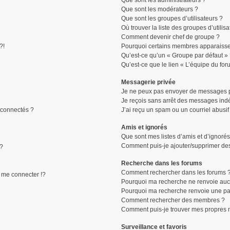
Que sont les administrateurs ?
Que sont les modérateurs ?
Que sont les groupes d’utilisateurs ?
Où trouver la liste des groupes d’utilis
Comment devenir chef de groupe ?
?!
Pourquoi certains membres apparaissen
Qu’est-ce qu’un « Groupe par défaut »
Qu’est-ce que le lien « L’équipe du for
Messagerie privée
Je ne peux pas envoyer de messages p
Je reçois sans arrêt des messages indé
connectés ?
J’ai reçu un spam ou un courriel abusi
Amis et ignorés
Que sont mes listes d’amis et d’ignorés
Comment puis-je ajouter/supprimer des 
 ?
Recherche dans les forums
Comment rechercher dans les forums 
me connecter !?
Pourquoi ma recherche ne renvoie aucu
Pourquoi ma recherche renvoie une pa
Comment rechercher des membres ?
Comment puis-je trouver mes propres 
Surveillance et favoris