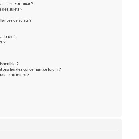
s et la surveillance ?
r des sujets ?
lances de sujets ?
 ce forum ?
ts ?
disponible ?
stions légales concernant ce forum ?
rateur du forum ?