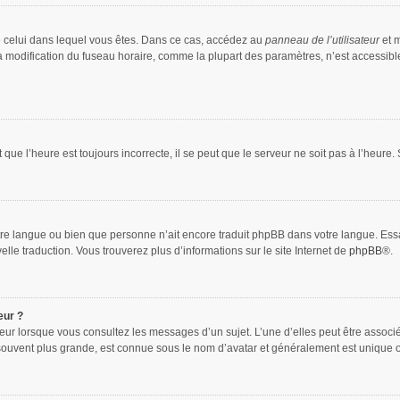
 de celui dans lequel vous êtes. Dans ce cas, accédez au
panneau de l’utilisateur
et m
la modification du fuseau horaire, comme la plupart des paramètres, n’est accessib
que l’heure est toujours incorrecte, il se peut que le serveur ne soit pas à l’heure
 votre langue ou bien que personne n’ait encore traduit phpBB dans votre langue. Es
elle traduction. Vous trouverez plus d’informations sur le site Internet de
phpBB
®.
eur ?
teur lorsque vous consultez les messages d’un sujet. L’une d’elles peut être associ
souvent plus grande, est connue sous le nom d’avatar et généralement est unique