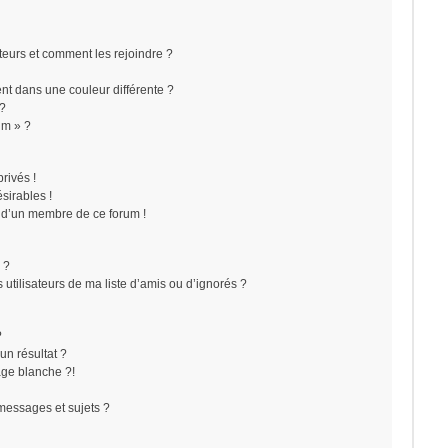
ateurs et comment les rejoindre ?
t dans une couleur différente ?
 ?
um » ?
rivés !
sirables !
f d’un membre de ce forum !
 ?
utilisateurs de ma liste d’amis ou d’ignorés ?
?
n résultat ?
ge blanche ?!
messages et sujets ?