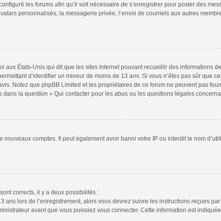
configuré les forums afin qu’il soit nécessaire de s’enregistrer pour poster des mes
atars personnalisés, la messagerie privée, l’envoi de courriels aux autres membres
i aux États-Unis qui dit que les sites Internet pouvant recueillir des informations
s permettant d’identifier un mineur de moins de 13 ans. Si vous n’êtes pas sûr que 
n avis. Notez que phpBB Limited et les propriétaires de ce forum ne peuvent pas four
s dans la question « Qui contacter pour les abus ou les questions légales concerna
de nouveaux comptes. Il peut également avoir banni votre IP ou interdit le nom d’uti
ont corrects, il y a deux possibilités :
13 ans lors de l’enregistrement, alors vous devrez suivre les instructions reçues pa
istrateur avant que vous puissiez vous connecter. Cette information est indiquée l