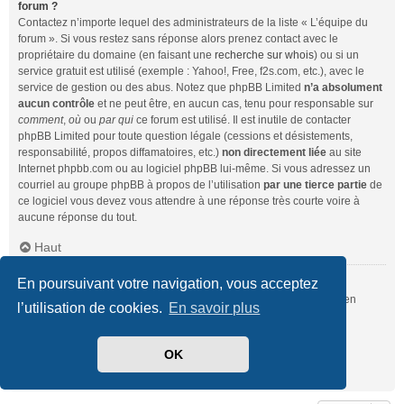
forum ?
Contactez n’importe lequel des administrateurs de la liste « L’équipe du
forum ». Si vous restez sans réponse alors prenez contact avec le
propriétaire du domaine (en faisant une
recherche sur whois
) ou si un
service gratuit est utilisé (exemple : Yahoo!, Free, f2s.com, etc.), avec le
service de gestion ou des abus. Notez que phpBB Limited
n’a absolument
aucun contrôle
et ne peut être, en aucun cas, tenu pour responsable sur
comment
,
où
ou
par qui
ce forum est utilisé. Il est inutile de contacter
phpBB Limited pour toute question légale (cessions et désistements,
responsabilité, propos diffamatoires, etc.)
non directement liée
au site
Internet phpbb.com ou au logiciel phpBB lui-même. Si vous adressez un
courriel au groupe phpBB à propos de l’utilisation
par une tierce partie
de
ce logiciel vous devez vous attendre à une réponse très courte voire à
aucune réponse du tout.
Haut
En poursuivant votre navigation, vous acceptez
Comment puis-je contacter un administrateur du forum ?
Pour l’ensemble des utilisateurs du forum, vous pouvez utiliser le lien
l’utilisation de cookies.
En savoir plus
« Nous contacter », si ce dernier a été activé par un administrateur.
Pour les membres du forum, vous pouvez également utiliser le lien
« L’équipe du forum ».
OK
Haut