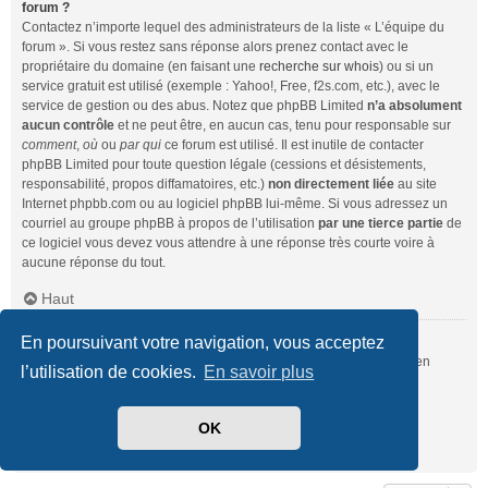
forum ?
Contactez n’importe lequel des administrateurs de la liste « L’équipe du
forum ». Si vous restez sans réponse alors prenez contact avec le
propriétaire du domaine (en faisant une
recherche sur whois
) ou si un
service gratuit est utilisé (exemple : Yahoo!, Free, f2s.com, etc.), avec le
service de gestion ou des abus. Notez que phpBB Limited
n’a absolument
aucun contrôle
et ne peut être, en aucun cas, tenu pour responsable sur
comment
,
où
ou
par qui
ce forum est utilisé. Il est inutile de contacter
phpBB Limited pour toute question légale (cessions et désistements,
responsabilité, propos diffamatoires, etc.)
non directement liée
au site
Internet phpbb.com ou au logiciel phpBB lui-même. Si vous adressez un
courriel au groupe phpBB à propos de l’utilisation
par une tierce partie
de
ce logiciel vous devez vous attendre à une réponse très courte voire à
aucune réponse du tout.
Haut
En poursuivant votre navigation, vous acceptez
Comment puis-je contacter un administrateur du forum ?
Pour l’ensemble des utilisateurs du forum, vous pouvez utiliser le lien
l’utilisation de cookies.
En savoir plus
« Nous contacter », si ce dernier a été activé par un administrateur.
Pour les membres du forum, vous pouvez également utiliser le lien
« L’équipe du forum ».
OK
Haut