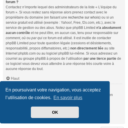
forum ?
Contactez n’importe lequel des administrateurs de la liste « L’équipe du
forum ». Si vous restez sans réponse alors prenez contact avec le
propriétaire du domaine (en faisant une
recherche sur whois
) ou si un
service gratuit est utilisé (exemple : Yahoo!, Free, f2s.com, etc.), avec le
service de gestion ou des abus. Notez que phpBB Limited
n’a absolument
aucun contrôle
et ne peut être, en aucun cas, tenu pour responsable sur
comment
,
où
ou
par qui
ce forum est utilisé. Il est inutile de contacter
phpBB Limited pour toute question légale (cessions et désistements,
responsabilité, propos diffamatoires, etc.)
non directement liée
au site
Internet phpbb.com ou au logiciel phpBB lui-même. Si vous adressez un
courriel au groupe phpBB à propos de l’utilisation
par une tierce partie
de
ce logiciel vous devez vous attendre à une réponse très courte voire à
aucune réponse du tout.
Haut
En poursuivant votre navigation, vous acceptez
Comment puis-je contacter un administrateur du forum ?
Pour l’ensemble des utilisateurs du forum, vous pouvez utiliser le lien
l’utilisation de cookies.
En savoir plus
« Nous contacter », si ce dernier a été activé par un administrateur.
Pour les membres du forum, vous pouvez également utiliser le lien
« L’équipe du forum ».
OK
Haut