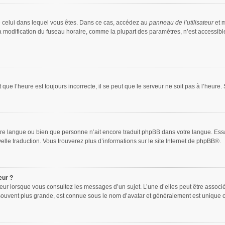
 de celui dans lequel vous êtes. Dans ce cas, accédez au
panneau de l’utilisateur
et m
la modification du fuseau horaire, comme la plupart des paramètres, n’est accessib
que l’heure est toujours incorrecte, il se peut que le serveur ne soit pas à l’heure
 votre langue ou bien que personne n’ait encore traduit phpBB dans votre langue. Es
elle traduction. Vous trouverez plus d’informations sur le site Internet de
phpBB
®.
eur ?
teur lorsque vous consultez les messages d’un sujet. L’une d’elles peut être associ
souvent plus grande, est connue sous le nom d’avatar et généralement est unique