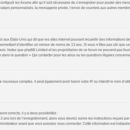
configuré les forums afin qu’il soit nécessaire de s’enregistrer pour poster des mes
atars personnalisés, la messagerie privée, l’envoi de courriels aux autres membres
i aux États-Unis qui dit que les sites Internet pouvant recueillir des informations
s permettant d’identifier un mineur de moins de 13 ans. Si vous n’êtes pas sûr que 
n avis. Notez que phpBB Limited et les propriétaires de ce forum ne peuvent pas four
s dans la question « Qui contacter pour les abus ou les questions légales concerna
de nouveaux comptes. Il peut également avoir banni votre IP ou interdit le nom d’uti
ont corrects, il y a deux possibilités :
13 ans lors de l’enregistrement, alors vous devrez suivre les instructions reçues pa
istrateur avant que vous puissiez vous connecter. Cette information est indiquée l