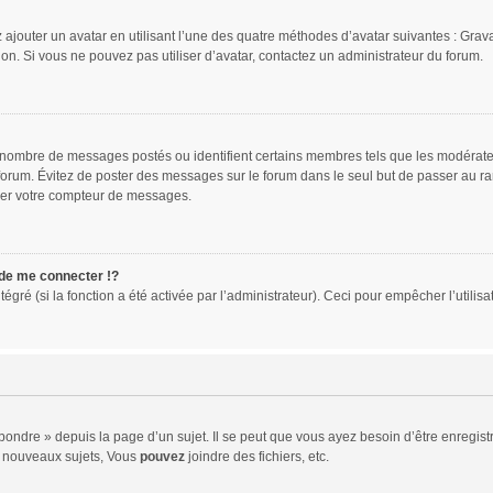
 ajouter un avatar en utilisant l’une des quatre méthodes d’avatar suivantes : Gravat
ion. Si vous ne pouvez pas utiliser d’avatar, contactez un administrateur du forum.
le nombre de messages postés ou identifient certains membres tels que les modérat
du forum. Évitez de poster des messages sur le forum dans le seul but de passer au ra
sser votre compteur de messages.
e me connecter !?
ré (si la fonction a été activée par l’administrateur). Ceci pour empêcher l’utilisati
ndre » depuis la page d’un sujet. Il se peut que vous ayez besoin d’être enregistr
 nouveaux sujets, Vous
pouvez
joindre des fichiers, etc.