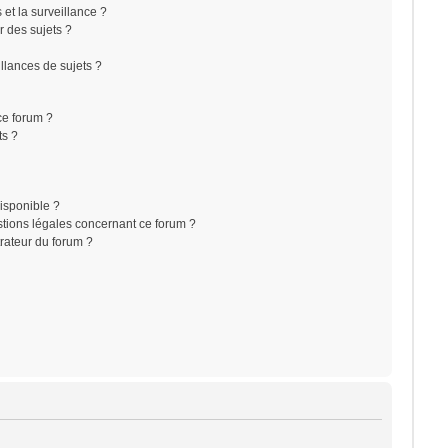
s et la surveillance ?
r des sujets ?
lances de sujets ?
 ce forum ?
ts ?
disponible ?
stions légales concernant ce forum ?
rateur du forum ?