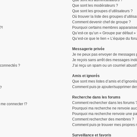
Que sont les administrateurs ?
Que sont les modérateurs ?
Que sont les groupes d’utilisateurs ?
Où trouver la liste des groupes d’utilis
Comment devenir chef de groupe ?
?!
Pourquoi certains membres apparaissen
Qu’est-ce qu’un « Groupe par défaut »
Qu’est-ce que le lien « L’équipe du for
Messagerie privée
Je ne peux pas envoyer de messages p
Je reçois sans arrêt des messages indé
connectés ?
J’ai reçu un spam ou un courriel abusi
Amis et ignorés
Que sont mes listes d’amis et d’ignorés
Comment puis-je ajouter/supprimer des 
 ?
Recherche dans les forums
Comment rechercher dans les forums 
me connecter !?
Pourquoi ma recherche ne renvoie aucu
Pourquoi ma recherche renvoie une pa
Comment rechercher des membres ?
Comment puis-je trouver mes propres 
Surveillance et favoris