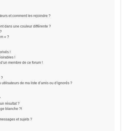
ateurs et comment les rejoindre ?
t dans une couleur différente ?
 ?
um » ?
rivés !
sirables !
f d’un membre de ce forum !
 ?
utilisateurs de ma liste d’amis ou d’ignorés ?
?
n résultat ?
ge blanche ?!
messages et sujets ?