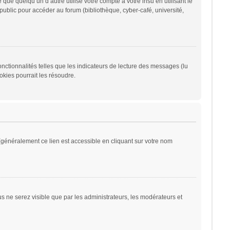
 quelqu’un d’autre utilise votre compte à votre insu en utilisant le
ublic pour accéder au forum (bibliothèque, cyber-café, université,
nctionnalités telles que les indicateurs de lecture des messages (lu
kies pourrait les résoudre.
généralement ce lien est accessible en cliquant sur votre nom
ous ne serez visible que par les administrateurs, les modérateurs et