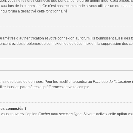
xion, vous ne resterez connecté que pendant une durée déterminée. Cela empêche que
e moi
lors de la connexion. Ce n’est pas recommandé si vous utilisez un ordinateur p
r du forum a désactivé cette fonctionnalité.
mètres d’authentification et votre connexion au forum. Ils fournissent aussi des fo
us rencontrez des problèmes de connexion ou de déconnexion, la suppression des coo
ans notre base de données. Pour les modifier, accédez au
Panneau de l’utilisateur
(
fier tous les paramètres et préférences de votre compte.
res connectés ?
 vous trouverez l’option
Cacher mon statut en ligne
. Si vous activez cette option v