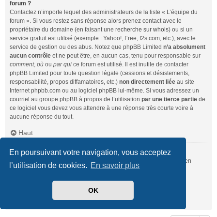
forum ?
Contactez n’importe lequel des administrateurs de la liste « L’équipe du
forum ». Si vous restez sans réponse alors prenez contact avec le
propriétaire du domaine (en faisant une
recherche sur whois
) ou si un
service gratuit est utilisé (exemple : Yahoo!, Free, f2s.com, etc.), avec le
service de gestion ou des abus. Notez que phpBB Limited
n’a absolument
aucun contrôle
et ne peut être, en aucun cas, tenu pour responsable sur
comment
,
où
ou
par qui
ce forum est utilisé. Il est inutile de contacter
phpBB Limited pour toute question légale (cessions et désistements,
responsabilité, propos diffamatoires, etc.)
non directement liée
au site
Internet phpbb.com ou au logiciel phpBB lui-même. Si vous adressez un
courriel au groupe phpBB à propos de l’utilisation
par une tierce partie
de
ce logiciel vous devez vous attendre à une réponse très courte voire à
aucune réponse du tout.
Haut
En poursuivant votre navigation, vous acceptez
Comment puis-je contacter un administrateur du forum ?
Pour l’ensemble des utilisateurs du forum, vous pouvez utiliser le lien
l’utilisation de cookies.
En savoir plus
« Nous contacter », si ce dernier a été activé par un administrateur.
Pour les membres du forum, vous pouvez également utiliser le lien
« L’équipe du forum ».
OK
Haut