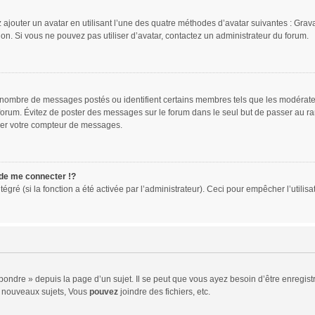
 ajouter un avatar en utilisant l’une des quatre méthodes d’avatar suivantes : Gravat
ion. Si vous ne pouvez pas utiliser d’avatar, contactez un administrateur du forum.
le nombre de messages postés ou identifient certains membres tels que les modérat
du forum. Évitez de poster des messages sur le forum dans le seul but de passer au ra
sser votre compteur de messages.
e me connecter !?
ré (si la fonction a été activée par l’administrateur). Ceci pour empêcher l’utilisati
ndre » depuis la page d’un sujet. Il se peut que vous ayez besoin d’être enregistr
 nouveaux sujets, Vous
pouvez
joindre des fichiers, etc.