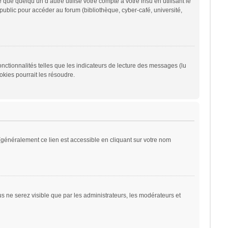
 quelqu’un d’autre utilise votre compte à votre insu en utilisant le
ublic pour accéder au forum (bibliothèque, cyber-café, université,
nctionnalités telles que les indicateurs de lecture des messages (lu
kies pourrait les résoudre.
généralement ce lien est accessible en cliquant sur votre nom
ous ne serez visible que par les administrateurs, les modérateurs et