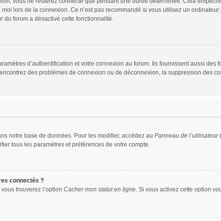
xion, vous ne resterez connecté que pendant une durée déterminée. Cela empêche que
e moi
lors de la connexion. Ce n’est pas recommandé si vous utilisez un ordinateur p
r du forum a désactivé cette fonctionnalité.
mètres d’authentification et votre connexion au forum. Ils fournissent aussi des fo
us rencontrez des problèmes de connexion ou de déconnexion, la suppression des coo
ans notre base de données. Pour les modifier, accédez au
Panneau de l’utilisateur
(
fier tous les paramètres et préférences de votre compte.
res connectés ?
 vous trouverez l’option
Cacher mon statut en ligne
. Si vous activez cette option v