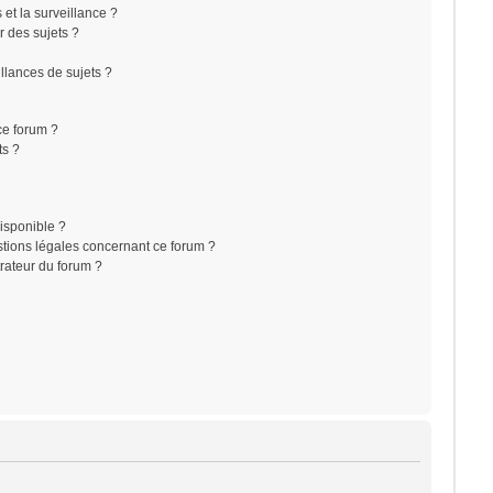
s et la surveillance ?
r des sujets ?
lances de sujets ?
 ce forum ?
ts ?
disponible ?
stions légales concernant ce forum ?
rateur du forum ?