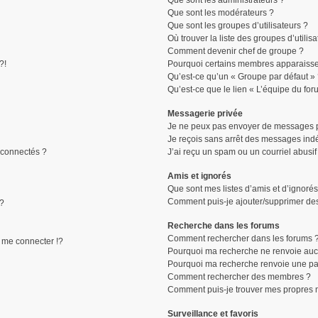
Que sont les administrateurs ?
Que sont les modérateurs ?
Que sont les groupes d’utilisateurs ?
Où trouver la liste des groupes d’utilis
Comment devenir chef de groupe ?
?!
Pourquoi certains membres apparaissen
Qu’est-ce qu’un « Groupe par défaut »
Qu’est-ce que le lien « L’équipe du for
Messagerie privée
Je ne peux pas envoyer de messages p
Je reçois sans arrêt des messages indé
connectés ?
J’ai reçu un spam ou un courriel abusi
Amis et ignorés
Que sont mes listes d’amis et d’ignorés
Comment puis-je ajouter/supprimer des 
 ?
Recherche dans les forums
Comment rechercher dans les forums 
me connecter !?
Pourquoi ma recherche ne renvoie aucu
Pourquoi ma recherche renvoie une pa
Comment rechercher des membres ?
Comment puis-je trouver mes propres 
Surveillance et favoris