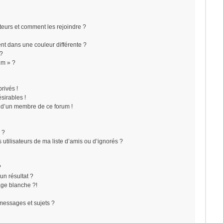
ateurs et comment les rejoindre ?
t dans une couleur différente ?
 ?
um » ?
rivés !
sirables !
f d’un membre de ce forum !
 ?
utilisateurs de ma liste d’amis ou d’ignorés ?
?
n résultat ?
ge blanche ?!
messages et sujets ?