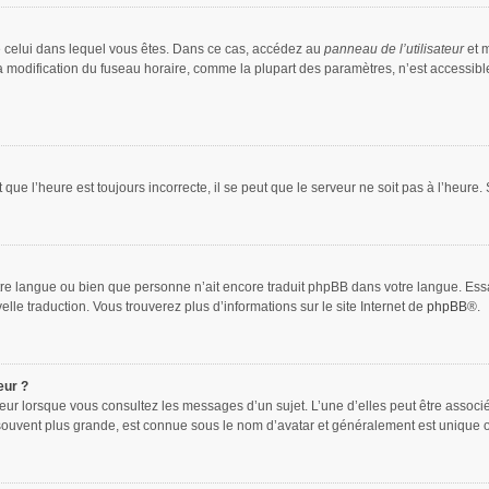
 de celui dans lequel vous êtes. Dans ce cas, accédez au
panneau de l’utilisateur
et m
la modification du fuseau horaire, comme la plupart des paramètres, n’est accessib
que l’heure est toujours incorrecte, il se peut que le serveur ne soit pas à l’heure
 votre langue ou bien que personne n’ait encore traduit phpBB dans votre langue. Es
elle traduction. Vous trouverez plus d’informations sur le site Internet de
phpBB
®.
eur ?
teur lorsque vous consultez les messages d’un sujet. L’une d’elles peut être associ
souvent plus grande, est connue sous le nom d’avatar et généralement est unique