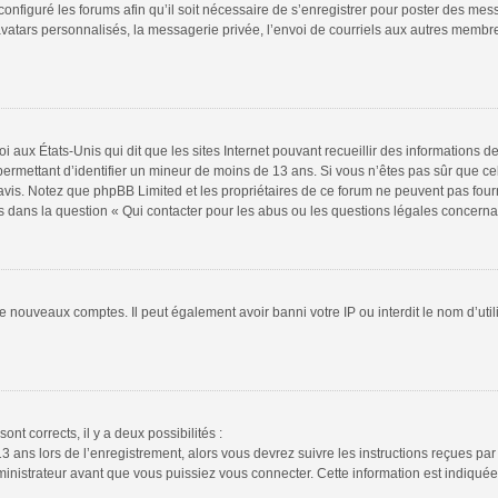
configuré les forums afin qu’il soit nécessaire de s’enregistrer pour poster des mes
atars personnalisés, la messagerie privée, l’envoi de courriels aux autres membres
i aux États-Unis qui dit que les sites Internet pouvant recueillir des informations
s permettant d’identifier un mineur de moins de 13 ans. Si vous n’êtes pas sûr que 
n avis. Notez que phpBB Limited et les propriétaires de ce forum ne peuvent pas four
s dans la question « Qui contacter pour les abus ou les questions légales concerna
de nouveaux comptes. Il peut également avoir banni votre IP ou interdit le nom d’uti
ont corrects, il y a deux possibilités :
13 ans lors de l’enregistrement, alors vous devrez suivre les instructions reçues pa
istrateur avant que vous puissiez vous connecter. Cette information est indiquée l