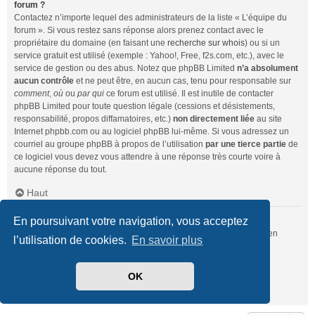
forum ?
Contactez n’importe lequel des administrateurs de la liste « L’équipe du
forum ». Si vous restez sans réponse alors prenez contact avec le
propriétaire du domaine (en faisant une
recherche sur whois
) ou si un
service gratuit est utilisé (exemple : Yahoo!, Free, f2s.com, etc.), avec le
service de gestion ou des abus. Notez que phpBB Limited
n’a absolument
aucun contrôle
et ne peut être, en aucun cas, tenu pour responsable sur
comment
,
où
ou
par qui
ce forum est utilisé. Il est inutile de contacter
phpBB Limited pour toute question légale (cessions et désistements,
responsabilité, propos diffamatoires, etc.)
non directement liée
au site
Internet phpbb.com ou au logiciel phpBB lui-même. Si vous adressez un
courriel au groupe phpBB à propos de l’utilisation
par une tierce partie
de
ce logiciel vous devez vous attendre à une réponse très courte voire à
aucune réponse du tout.
Haut
En poursuivant votre navigation, vous acceptez
Comment puis-je contacter un administrateur du forum ?
Pour l’ensemble des utilisateurs du forum, vous pouvez utiliser le lien
l’utilisation de cookies.
En savoir plus
« Nous contacter », si ce dernier a été activé par un administrateur.
Pour les membres du forum, vous pouvez également utiliser le lien
« L’équipe du forum ».
OK
Haut