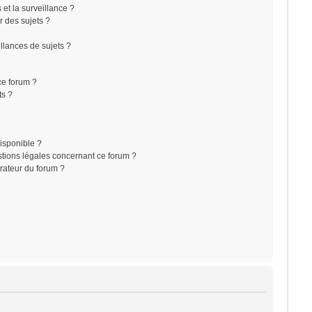
s et la surveillance ?
r des sujets ?
lances de sujets ?
 ce forum ?
ts ?
disponible ?
stions légales concernant ce forum ?
rateur du forum ?