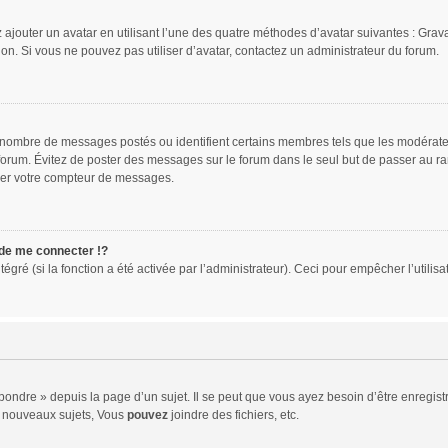
 ajouter un avatar en utilisant l’une des quatre méthodes d’avatar suivantes : Gravat
ion. Si vous ne pouvez pas utiliser d’avatar, contactez un administrateur du forum.
le nombre de messages postés ou identifient certains membres tels que les modérat
du forum. Évitez de poster des messages sur le forum dans le seul but de passer au ra
sser votre compteur de messages.
e me connecter !?
ré (si la fonction a été activée par l’administrateur). Ceci pour empêcher l’utilisati
ndre » depuis la page d’un sujet. Il se peut que vous ayez besoin d’être enregistr
 nouveaux sujets, Vous
pouvez
joindre des fichiers, etc.