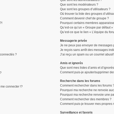
Que sont les administrateurs ?
Que sont les modérateurs ?
Que sont les groupes d’utilisateurs ?
Où trouver la liste des groupes d’utilis
Comment devenir chef de groupe ?
?!
Pourquoi certains membres apparaissen
Qu’est-ce qu’un « Groupe par défaut »
Qu’est-ce que le lien « L’équipe du for
Messagerie privée
Je ne peux pas envoyer de messages p
Je reçois sans arrêt des messages indé
connectés ?
J’ai reçu un spam ou un courriel abusi
Amis et ignorés
Que sont mes listes d’amis et d’ignorés
Comment puis-je ajouter/supprimer des 
 ?
Recherche dans les forums
Comment rechercher dans les forums 
me connecter !?
Pourquoi ma recherche ne renvoie aucu
Pourquoi ma recherche renvoie une pa
Comment rechercher des membres ?
Comment puis-je trouver mes propres 
Surveillance et favoris