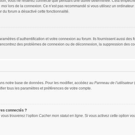
xion, vous ne resterez connecté que pendant une durée déterminée. Cela empêche que
e moi
lors de la connexion. Ce n’est pas recommandé si vous utilisez un ordinateur p
r du forum a désactivé cette fonctionnalité.
mètres d’authentification et votre connexion au forum. Ils fournissent aussi des fo
us rencontrez des problèmes de connexion ou de déconnexion, la suppression des coo
ans notre base de données. Pour les modifier, accédez au
Panneau de l’utilisateur
(
fier tous les paramètres et préférences de votre compte.
res connectés ?
 vous trouverez l’option
Cacher mon statut en ligne
. Si vous activez cette option v