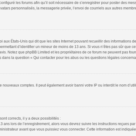
configuré les forums afin qu’il soit nécessaire de s’enregistrer pour poster des mes
atars personnalisés, la messagerie privée, l’envoi de courriels aux autres membres
i aux États-Unis qui dit que les sites Internet pouvant recueillir des informations
s permettant d’identifier un mineur de moins de 13 ans. Si vous n’êtes pas sûr que 
n avis. Notez que phpBB Limited et les propriétaires de ce forum ne peuvent pas four
s dans la question « Qui contacter pour les abus ou les questions légales concerna
de nouveaux comptes. Il peut également avoir banni votre IP ou interdit le nom d’uti
ont corrects, il y a deux possibilités :
13 ans lors de l’enregistrement, alors vous devrez suivre les instructions reçues pa
istrateur avant que vous puissiez vous connecter. Cette information est indiquée l