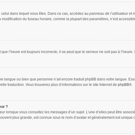
 de celui dans lequel vous êtes. Dans ce cas, accédez au
panneau de l’utilisateur
et m
la modification du fuseau horaire, comme la plupart des paramètres, n’est accessib
que l’heure est toujours incorrecte, il se peut que le serveur ne soit pas à l’heure
 votre langue ou bien que personne n’ait encore traduit phpBB dans votre langue. Es
elle traduction. Vous trouverez plus d’informations sur le site Internet de
phpBB
®.
eur ?
teur lorsque vous consultez les messages d’un sujet. L’une d’elles peut être associ
souvent plus grande, est connue sous le nom d’avatar et généralement est unique