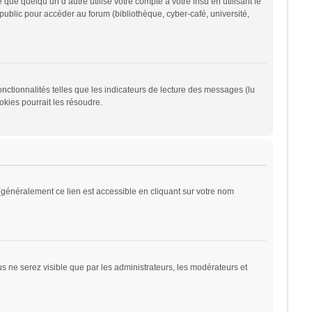
 quelqu’un d’autre utilise votre compte à votre insu en utilisant le
ublic pour accéder au forum (bibliothèque, cyber-café, université,
nctionnalités telles que les indicateurs de lecture des messages (lu
kies pourrait les résoudre.
généralement ce lien est accessible en cliquant sur votre nom
ous ne serez visible que par les administrateurs, les modérateurs et