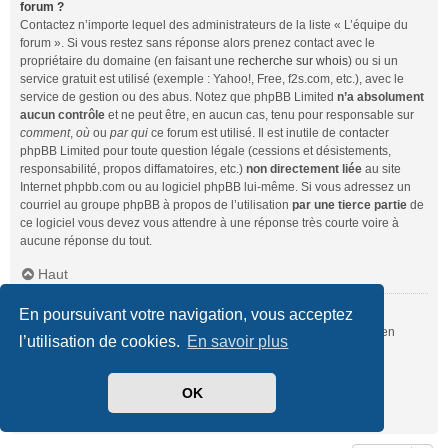
forum ?
Contactez n’importe lequel des administrateurs de la liste « L’équipe du
forum ». Si vous restez sans réponse alors prenez contact avec le
propriétaire du domaine (en faisant une
recherche sur whois
) ou si un
service gratuit est utilisé (exemple : Yahoo!, Free, f2s.com, etc.), avec le
service de gestion ou des abus. Notez que phpBB Limited
n’a absolument
aucun contrôle
et ne peut être, en aucun cas, tenu pour responsable sur
comment
,
où
ou
par qui
ce forum est utilisé. Il est inutile de contacter
phpBB Limited pour toute question légale (cessions et désistements,
responsabilité, propos diffamatoires, etc.)
non directement liée
au site
Internet phpbb.com ou au logiciel phpBB lui-même. Si vous adressez un
courriel au groupe phpBB à propos de l’utilisation
par une tierce partie
de
ce logiciel vous devez vous attendre à une réponse très courte voire à
aucune réponse du tout.
Haut
En poursuivant votre navigation, vous acceptez
Comment puis-je contacter un administrateur du forum ?
Pour l’ensemble des utilisateurs du forum, vous pouvez utiliser le lien
l’utilisation de cookies.
En savoir plus
« Nous contacter », si ce dernier a été activé par un administrateur.
Pour les membres du forum, vous pouvez également utiliser le lien
« L’équipe du forum ».
OK
Haut