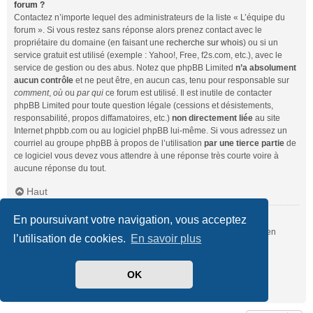
forum ?
Contactez n’importe lequel des administrateurs de la liste « L’équipe du
forum ». Si vous restez sans réponse alors prenez contact avec le
propriétaire du domaine (en faisant une
recherche sur whois
) ou si un
service gratuit est utilisé (exemple : Yahoo!, Free, f2s.com, etc.), avec le
service de gestion ou des abus. Notez que phpBB Limited
n’a absolument
aucun contrôle
et ne peut être, en aucun cas, tenu pour responsable sur
comment
,
où
ou
par qui
ce forum est utilisé. Il est inutile de contacter
phpBB Limited pour toute question légale (cessions et désistements,
responsabilité, propos diffamatoires, etc.)
non directement liée
au site
Internet phpbb.com ou au logiciel phpBB lui-même. Si vous adressez un
courriel au groupe phpBB à propos de l’utilisation
par une tierce partie
de
ce logiciel vous devez vous attendre à une réponse très courte voire à
aucune réponse du tout.
Haut
En poursuivant votre navigation, vous acceptez
Comment puis-je contacter un administrateur du forum ?
Pour l’ensemble des utilisateurs du forum, vous pouvez utiliser le lien
l’utilisation de cookies.
En savoir plus
« Nous contacter », si ce dernier a été activé par un administrateur.
Pour les membres du forum, vous pouvez également utiliser le lien
« L’équipe du forum ».
OK
Haut