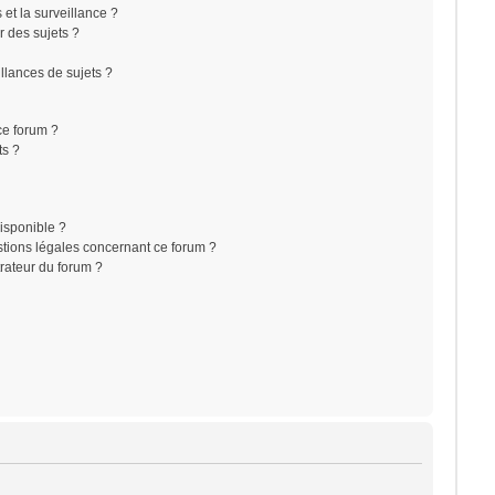
s et la surveillance ?
r des sujets ?
lances de sujets ?
 ce forum ?
ts ?
disponible ?
stions légales concernant ce forum ?
rateur du forum ?