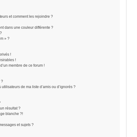
ateurs et comment les rejoindre ?
t dans une couleur différente ?
 ?
um » ?
rivés !
sirables !
f d’un membre de ce forum !
 ?
utilisateurs de ma liste d’amis ou d’ignorés ?
?
n résultat ?
ge blanche ?!
messages et sujets ?