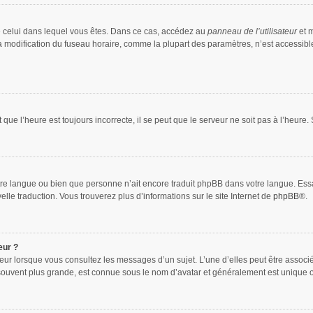
 de celui dans lequel vous êtes. Dans ce cas, accédez au
panneau de l’utilisateur
et m
la modification du fuseau horaire, comme la plupart des paramètres, n’est accessib
que l’heure est toujours incorrecte, il se peut que le serveur ne soit pas à l’heure
 votre langue ou bien que personne n’ait encore traduit phpBB dans votre langue. Es
elle traduction. Vous trouverez plus d’informations sur le site Internet de
phpBB
®.
eur ?
teur lorsque vous consultez les messages d’un sujet. L’une d’elles peut être associ
souvent plus grande, est connue sous le nom d’avatar et généralement est unique