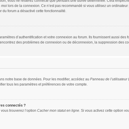
xion, vous ne resterez connecté que pendant une durée déterminée. Cela empêche que
e moi
lors de la connexion. Ce n’est pas recommandé si vous utilisez un ordinateur p
r du forum a désactivé cette fonctionnalité.
mètres d’authentification et votre connexion au forum. Ils fournissent aussi des fo
us rencontrez des problèmes de connexion ou de déconnexion, la suppression des coo
ans notre base de données. Pour les modifier, accédez au
Panneau de l’utilisateur
(
fier tous les paramètres et préférences de votre compte.
res connectés ?
 vous trouverez l’option
Cacher mon statut en ligne
. Si vous activez cette option v