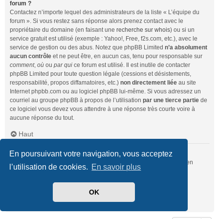
forum ?
Contactez n’importe lequel des administrateurs de la liste « L’équipe du
forum ». Si vous restez sans réponse alors prenez contact avec le
propriétaire du domaine (en faisant une
recherche sur whois
) ou si un
service gratuit est utilisé (exemple : Yahoo!, Free, f2s.com, etc.), avec le
service de gestion ou des abus. Notez que phpBB Limited
n’a absolument
aucun contrôle
et ne peut être, en aucun cas, tenu pour responsable sur
comment
,
où
ou
par qui
ce forum est utilisé. Il est inutile de contacter
phpBB Limited pour toute question légale (cessions et désistements,
responsabilité, propos diffamatoires, etc.)
non directement liée
au site
Internet phpbb.com ou au logiciel phpBB lui-même. Si vous adressez un
courriel au groupe phpBB à propos de l’utilisation
par une tierce partie
de
ce logiciel vous devez vous attendre à une réponse très courte voire à
aucune réponse du tout.
Haut
En poursuivant votre navigation, vous acceptez
Comment puis-je contacter un administrateur du forum ?
Pour l’ensemble des utilisateurs du forum, vous pouvez utiliser le lien
l’utilisation de cookies.
En savoir plus
« Nous contacter », si ce dernier a été activé par un administrateur.
Pour les membres du forum, vous pouvez également utiliser le lien
« L’équipe du forum ».
OK
Haut