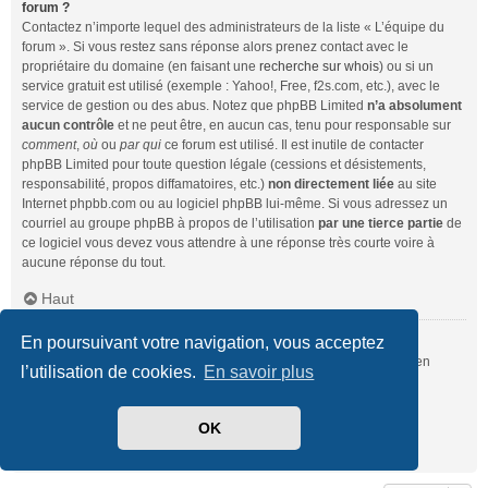
forum ?
Contactez n’importe lequel des administrateurs de la liste « L’équipe du
forum ». Si vous restez sans réponse alors prenez contact avec le
propriétaire du domaine (en faisant une
recherche sur whois
) ou si un
service gratuit est utilisé (exemple : Yahoo!, Free, f2s.com, etc.), avec le
service de gestion ou des abus. Notez que phpBB Limited
n’a absolument
aucun contrôle
et ne peut être, en aucun cas, tenu pour responsable sur
comment
,
où
ou
par qui
ce forum est utilisé. Il est inutile de contacter
phpBB Limited pour toute question légale (cessions et désistements,
responsabilité, propos diffamatoires, etc.)
non directement liée
au site
Internet phpbb.com ou au logiciel phpBB lui-même. Si vous adressez un
courriel au groupe phpBB à propos de l’utilisation
par une tierce partie
de
ce logiciel vous devez vous attendre à une réponse très courte voire à
aucune réponse du tout.
Haut
En poursuivant votre navigation, vous acceptez
Comment puis-je contacter un administrateur du forum ?
Pour l’ensemble des utilisateurs du forum, vous pouvez utiliser le lien
l’utilisation de cookies.
En savoir plus
« Nous contacter », si ce dernier a été activé par un administrateur.
Pour les membres du forum, vous pouvez également utiliser le lien
« L’équipe du forum ».
OK
Haut