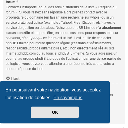
forum ?
Contactez n’importe lequel des administrateurs de la liste « L’équipe du
forum ». Si vous restez sans réponse alors prenez contact avec le
propriétaire du domaine (en faisant une
recherche sur whois
) ou si un
service gratuit est utilisé (exemple : Yahoo!, Free, f2s.com, etc.), avec le
service de gestion ou des abus. Notez que phpBB Limited
n’a absolument
aucun contrôle
et ne peut être, en aucun cas, tenu pour responsable sur
comment
,
où
ou
par qui
ce forum est utilisé. Il est inutile de contacter
phpBB Limited pour toute question légale (cessions et désistements,
responsabilité, propos diffamatoires, etc.)
non directement liée
au site
Internet phpbb.com ou au logiciel phpBB lui-même. Si vous adressez un
courriel au groupe phpBB à propos de l’utilisation
par une tierce partie
de
ce logiciel vous devez vous attendre à une réponse très courte voire à
aucune réponse du tout.
Haut
En poursuivant votre navigation, vous acceptez
Comment puis-je contacter un administrateur du forum ?
Pour l’ensemble des utilisateurs du forum, vous pouvez utiliser le lien
l’utilisation de cookies.
En savoir plus
« Nous contacter », si ce dernier a été activé par un administrateur.
Pour les membres du forum, vous pouvez également utiliser le lien
« L’équipe du forum ».
OK
Haut