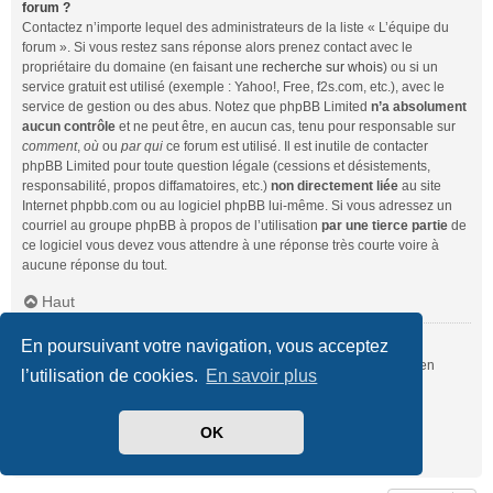
forum ?
Contactez n’importe lequel des administrateurs de la liste « L’équipe du
forum ». Si vous restez sans réponse alors prenez contact avec le
propriétaire du domaine (en faisant une
recherche sur whois
) ou si un
service gratuit est utilisé (exemple : Yahoo!, Free, f2s.com, etc.), avec le
service de gestion ou des abus. Notez que phpBB Limited
n’a absolument
aucun contrôle
et ne peut être, en aucun cas, tenu pour responsable sur
comment
,
où
ou
par qui
ce forum est utilisé. Il est inutile de contacter
phpBB Limited pour toute question légale (cessions et désistements,
responsabilité, propos diffamatoires, etc.)
non directement liée
au site
Internet phpbb.com ou au logiciel phpBB lui-même. Si vous adressez un
courriel au groupe phpBB à propos de l’utilisation
par une tierce partie
de
ce logiciel vous devez vous attendre à une réponse très courte voire à
aucune réponse du tout.
Haut
En poursuivant votre navigation, vous acceptez
Comment puis-je contacter un administrateur du forum ?
Pour l’ensemble des utilisateurs du forum, vous pouvez utiliser le lien
l’utilisation de cookies.
En savoir plus
« Nous contacter », si ce dernier a été activé par un administrateur.
Pour les membres du forum, vous pouvez également utiliser le lien
« L’équipe du forum ».
OK
Haut