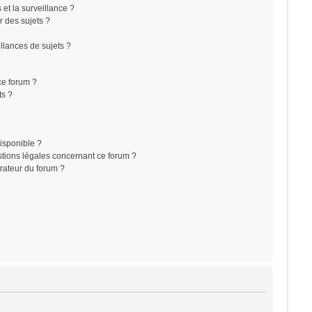
s et la surveillance ?
r des sujets ?
lances de sujets ?
 ce forum ?
ts ?
disponible ?
stions légales concernant ce forum ?
rateur du forum ?