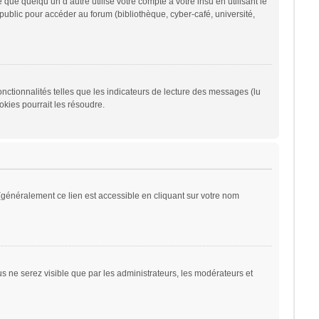
 quelqu’un d’autre utilise votre compte à votre insu en utilisant le
ublic pour accéder au forum (bibliothèque, cyber-café, université,
nctionnalités telles que les indicateurs de lecture des messages (lu
kies pourrait les résoudre.
généralement ce lien est accessible en cliquant sur votre nom
ous ne serez visible que par les administrateurs, les modérateurs et