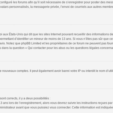
configuré les forums afin qu’il soit nécessaire de s’enregistrer pour poster des mes
atars personnalisés, la messagerie privée, l’envoi de courriels aux autres membres
i aux États-Unis qui dit que les sites Internet pouvant recueillir des informations
s permettant d’identifier un mineur de moins de 13 ans. Si vous n’êtes pas sûr que 
n avis. Notez que phpBB Limited et les propriétaires de ce forum ne peuvent pas four
s dans la question « Qui contacter pour les abus ou les questions légales concerna
de nouveaux comptes. Il peut également avoir banni votre IP ou interdit le nom d’uti
ont corrects, il y a deux possibilités :
13 ans lors de l’enregistrement, alors vous devrez suivre les instructions reçues pa
istrateur avant que vous puissiez vous connecter. Cette information est indiquée l