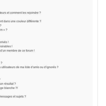
ateurs et comment les rejoindre ?
t dans une couleur différente ?
 ?
um » ?
rivés !
sirables !
f d’un membre de ce forum !
 ?
utilisateurs de ma liste d’amis ou d’ignorés ?
?
n résultat ?
ge blanche ?!
messages et sujets ?