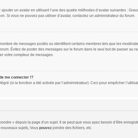
 ajouter un avatar en utilisant l’une des quatre méthodes d’avatar suivantes : Gravat
ion. Si vous ne pouvez pas utiliser d’avatar, contactez un administrateur du forum.
le nombre de messages postés ou identifient certains membres tels que les modérat
du forum. Évitez de poster des messages sur le forum dans le seul but de passer au ra
sser votre compteur de messages.
e me connecter !?
ré (si la fonction a été activée par l’administrateur). Ceci pour empêcher l’utilisati
ndre » depuis la page d’un sujet. Il se peut que vous ayez besoin d’être enregistr
 nouveaux sujets, Vous
pouvez
joindre des fichiers, etc.