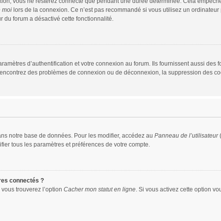
xion, vous ne resterez connecté que pendant une durée déterminée. Cela empêche que
e moi
lors de la connexion. Ce n’est pas recommandé si vous utilisez un ordinateur p
r du forum a désactivé cette fonctionnalité.
mètres d’authentification et votre connexion au forum. Ils fournissent aussi des fo
us rencontrez des problèmes de connexion ou de déconnexion, la suppression des coo
ans notre base de données. Pour les modifier, accédez au
Panneau de l’utilisateur
(
fier tous les paramètres et préférences de votre compte.
res connectés ?
 vous trouverez l’option
Cacher mon statut en ligne
. Si vous activez cette option v