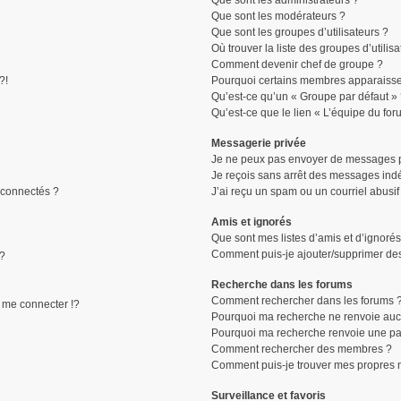
Que sont les administrateurs ?
Que sont les modérateurs ?
Que sont les groupes d’utilisateurs ?
Où trouver la liste des groupes d’utilis
Comment devenir chef de groupe ?
?!
Pourquoi certains membres apparaissen
Qu’est-ce qu’un « Groupe par défaut »
Qu’est-ce que le lien « L’équipe du for
Messagerie privée
Je ne peux pas envoyer de messages p
Je reçois sans arrêt des messages indé
connectés ?
J’ai reçu un spam ou un courriel abusi
Amis et ignorés
Que sont mes listes d’amis et d’ignorés
Comment puis-je ajouter/supprimer des 
 ?
Recherche dans les forums
Comment rechercher dans les forums 
me connecter !?
Pourquoi ma recherche ne renvoie aucu
Pourquoi ma recherche renvoie une pa
Comment rechercher des membres ?
Comment puis-je trouver mes propres 
Surveillance et favoris