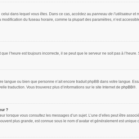
 de celui dans lequel vous êtes. Dans ce cas, accédez au
panneau de l’utilisateur
et m
la modification du fuseau horaire, comme la plupart des paramètres, n’est accessib
que l’heure est toujours incorrecte, il se peut que le serveur ne soit pas à l’heure
 votre langue ou bien que personne n’ait encore traduit phpBB dans votre langue. Es
elle traduction. Vous trouverez plus d’informations sur le site Internet de
phpBB
®.
eur ?
teur lorsque vous consultez les messages d’un sujet. L’une d’elles peut être associ
souvent plus grande, est connue sous le nom d’avatar et généralement est unique