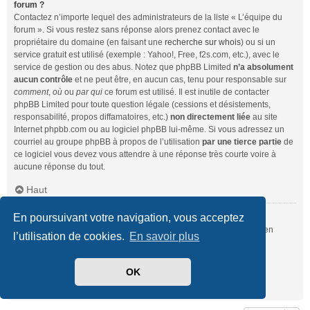
forum ?
Contactez n’importe lequel des administrateurs de la liste « L’équipe du
forum ». Si vous restez sans réponse alors prenez contact avec le
propriétaire du domaine (en faisant une
recherche sur whois
) ou si un
service gratuit est utilisé (exemple : Yahoo!, Free, f2s.com, etc.), avec le
service de gestion ou des abus. Notez que phpBB Limited
n’a absolument
aucun contrôle
et ne peut être, en aucun cas, tenu pour responsable sur
comment
,
où
ou
par qui
ce forum est utilisé. Il est inutile de contacter
phpBB Limited pour toute question légale (cessions et désistements,
responsabilité, propos diffamatoires, etc.)
non directement liée
au site
Internet phpbb.com ou au logiciel phpBB lui-même. Si vous adressez un
courriel au groupe phpBB à propos de l’utilisation
par une tierce partie
de
ce logiciel vous devez vous attendre à une réponse très courte voire à
aucune réponse du tout.
Haut
En poursuivant votre navigation, vous acceptez
Comment puis-je contacter un administrateur du forum ?
Pour l’ensemble des utilisateurs du forum, vous pouvez utiliser le lien
l’utilisation de cookies.
En savoir plus
« Nous contacter », si ce dernier a été activé par un administrateur.
Pour les membres du forum, vous pouvez également utiliser le lien
« L’équipe du forum ».
OK
Haut