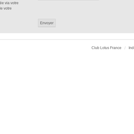
ée via votre
de votre
Club Lotus France
Ind