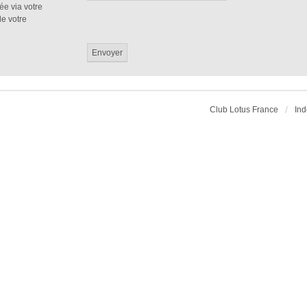
ée via votre
de votre
Club Lotus France
Ind