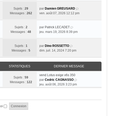
r
r
s
r
l
n
a
m
V
Sujets :
29
par
Damien GREUSARD
e
i
g
e
o
Messages :
262
ven. août 07, 2026 12:12 pm
d
e
e
s
i
e
r
s
r
r
m
a
V
l
Sujets :
2
par
Patrick LECADET
n
e
g
o
e
Messages :
48
jeu. mars 19, 2026 8:39 pm
i
s
e
i
d
e
s
r
e
r
a
V
l
r
Sujets :
1
par
Dino ROSSETTO
m
g
o
e
n
Messages :
5
dim. juil. 14, 2024 7:20 pm
e
e
i
d
i
s
r
e
e
s
l
r
r
STATISTIQUES
DERNIER MESSAGE
a
e
n
m
g
d
i
e
vend Lotus exige v6s 350
e
Sujets :
59
e
e
s
V
par
Cedric CAGNASSO
Messages :
122
r
r
s
o
jeu. août 06, 2026 3:23 pm
n
m
a
i
i
e
g
r
e
s
e
l
r
s
e
moi
m
a
d
e
g
e
s
e