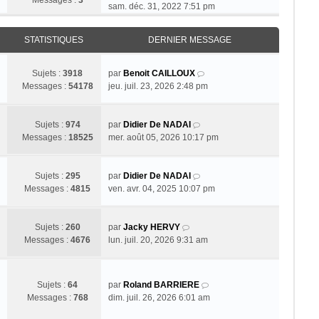
Messages :
3
o
sam. déc. 31, 2022 7:51 pm
i
r
STATISTIQUES
DERNIER MESSAGE
l
e
d
V
Sujets :
3918
par
Benoit CAILLOUX
e
o
Messages :
54178
jeu. juil. 23, 2026 2:48 pm
r
i
n
r
i
V
l
Sujets :
974
par
Didier De NADAI
e
o
e
Messages :
18525
mer. août 05, 2026 10:17 pm
r
i
d
m
r
e
e
l
V
r
Sujets :
295
par
Didier De NADAI
s
e
o
n
Messages :
4815
ven. avr. 04, 2025 10:07 pm
s
d
i
i
a
e
r
e
g
V
r
l
r
Sujets :
260
par
Jacky HERVY
e
o
n
e
m
Messages :
4676
lun. juil. 20, 2026 9:31 am
i
i
d
e
r
e
e
s
l
r
r
s
V
Sujets :
64
par
Roland BARRIERE
e
m
n
a
o
Messages :
768
dim. juil. 26, 2026 6:01 am
d
e
i
g
i
e
s
e
e