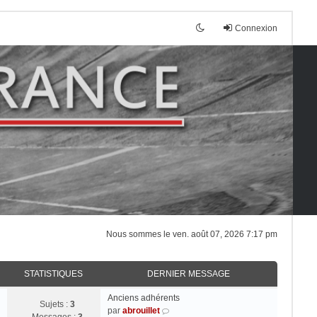
Connexion
Nous sommes le ven. août 07, 2026 7:17 pm
STATISTIQUES
DERNIER MESSAGE
Anciens adhérents
Sujets :
3
V
par
abrouillet