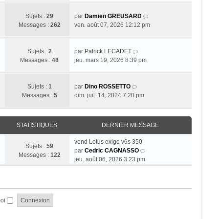
r
r
s
r
l
n
a
m
V
Sujets :
29
par
Damien GREUSARD
e
i
g
e
o
Messages :
262
ven. août 07, 2026 12:12 pm
d
e
e
s
i
e
r
s
r
r
m
a
V
l
Sujets :
2
par
Patrick LECADET
n
e
g
o
e
Messages :
48
jeu. mars 19, 2026 8:39 pm
i
s
e
i
d
e
s
r
e
r
a
V
l
r
Sujets :
1
par
Dino ROSSETTO
m
g
o
e
n
Messages :
5
dim. juil. 14, 2024 7:20 pm
e
e
i
d
i
s
r
e
e
s
l
r
r
STATISTIQUES
DERNIER MESSAGE
a
e
n
m
g
d
i
e
vend Lotus exige v6s 350
e
Sujets :
59
e
e
s
V
par
Cedric CAGNASSO
Messages :
122
r
r
s
o
jeu. août 06, 2026 3:23 pm
n
m
a
i
i
e
g
r
e
s
e
l
r
s
e
moi
m
a
d
e
g
e
s
e