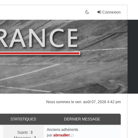
Connexion
Nous sommes le ven. août 07, 2026 4:42 pm
STATISTIQUES
DERNIER MESSAGE
Anciens adhérents
Sujets :
3
V
par
abrouillet