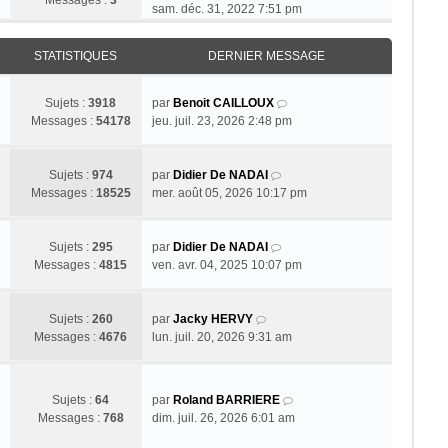
Messages :
3
o
sam. déc. 31, 2022 7:51 pm
i
r
STATISTIQUES
DERNIER MESSAGE
l
e
d
V
Sujets :
3918
par
Benoit CAILLOUX
e
o
Messages :
54178
jeu. juil. 23, 2026 2:48 pm
r
i
n
r
i
V
l
Sujets :
974
par
Didier De NADAI
e
o
e
Messages :
18525
mer. août 05, 2026 10:17 pm
r
i
d
m
r
e
e
l
V
r
Sujets :
295
par
Didier De NADAI
s
e
o
n
Messages :
4815
ven. avr. 04, 2025 10:07 pm
s
d
i
i
a
e
r
e
g
V
r
l
r
Sujets :
260
par
Jacky HERVY
e
o
n
e
m
Messages :
4676
lun. juil. 20, 2026 9:31 am
i
i
d
e
r
e
e
s
l
r
r
s
V
Sujets :
64
par
Roland BARRIERE
e
m
n
a
o
Messages :
768
dim. juil. 26, 2026 6:01 am
d
e
i
g
i
e
s
e
e