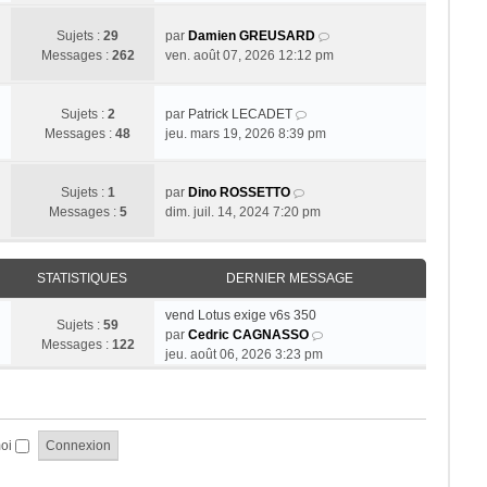
r
r
s
r
l
n
a
m
V
Sujets :
29
par
Damien GREUSARD
e
i
g
e
o
Messages :
262
ven. août 07, 2026 12:12 pm
d
e
e
s
i
e
r
s
r
r
m
a
V
l
Sujets :
2
par
Patrick LECADET
n
e
g
o
e
Messages :
48
jeu. mars 19, 2026 8:39 pm
i
s
e
i
d
e
s
r
e
r
a
V
l
r
Sujets :
1
par
Dino ROSSETTO
m
g
o
e
n
Messages :
5
dim. juil. 14, 2024 7:20 pm
e
e
i
d
i
s
r
e
e
s
l
r
r
STATISTIQUES
DERNIER MESSAGE
a
e
n
m
g
d
i
e
vend Lotus exige v6s 350
e
Sujets :
59
e
e
s
V
par
Cedric CAGNASSO
Messages :
122
r
r
s
o
jeu. août 06, 2026 3:23 pm
n
m
a
i
i
e
g
r
e
s
e
l
r
s
e
moi
m
a
d
e
g
e
s
e