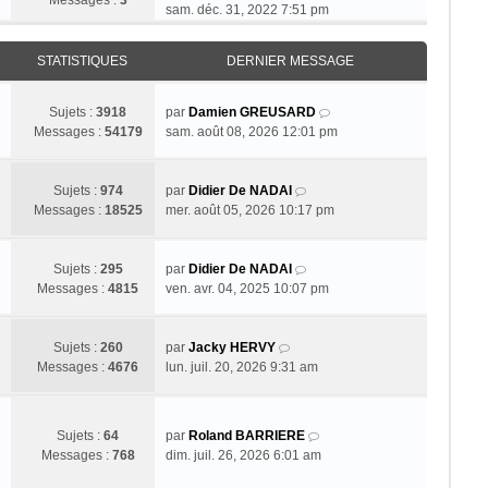
Messages :
3
o
sam. déc. 31, 2022 7:51 pm
i
r
STATISTIQUES
DERNIER MESSAGE
l
e
d
V
Sujets :
3918
par
Damien GREUSARD
e
o
Messages :
54179
sam. août 08, 2026 12:01 pm
r
i
n
r
i
V
l
Sujets :
974
par
Didier De NADAI
e
o
e
Messages :
18525
mer. août 05, 2026 10:17 pm
r
i
d
m
r
e
e
l
V
r
Sujets :
295
par
Didier De NADAI
s
e
o
n
Messages :
4815
ven. avr. 04, 2025 10:07 pm
s
d
i
i
a
e
r
e
g
V
r
l
r
Sujets :
260
par
Jacky HERVY
e
o
n
e
m
Messages :
4676
lun. juil. 20, 2026 9:31 am
i
i
d
e
r
e
e
s
l
r
r
s
V
Sujets :
64
par
Roland BARRIERE
e
m
n
a
o
Messages :
768
dim. juil. 26, 2026 6:01 am
d
e
i
g
i
e
s
e
e