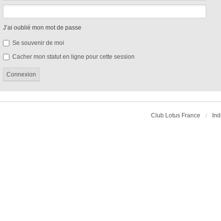
J’ai oublié mon mot de passe
Se souvenir de moi
Cacher mon statut en ligne pour cette session
Club Lotus France
Ind