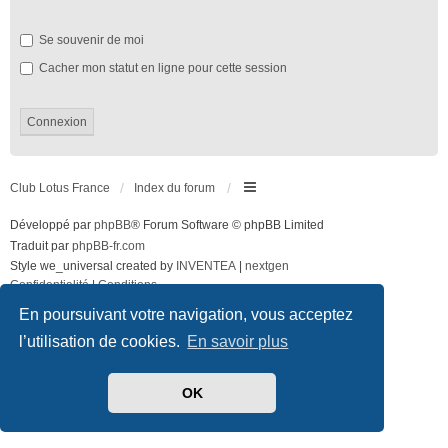
Se souvenir de moi
Cacher mon statut en ligne pour cette session
Club Lotus France
Index du forum
Développé par
phpBB
® Forum Software © phpBB Limited
Traduit par
phpBB-fr.com
Style we_universal created by
INVENTEA
|
nextgen
Confidentialité
|
Conditions
En poursuivant votre navigation, vous acceptez
l’utilisation de cookies.
En savoir plus
OK