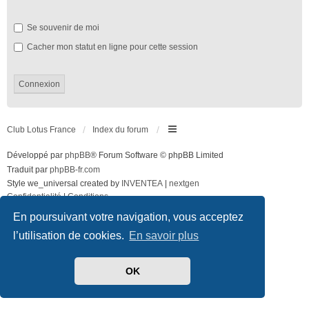
Se souvenir de moi
Cacher mon statut en ligne pour cette session
Club Lotus France
Index du forum
Développé par
phpBB
® Forum Software © phpBB Limited
Traduit par
phpBB-fr.com
Style we_universal created by
INVENTEA
|
nextgen
Confidentialité
|
Conditions
En poursuivant votre navigation, vous acceptez
l’utilisation de cookies.
En savoir plus
OK