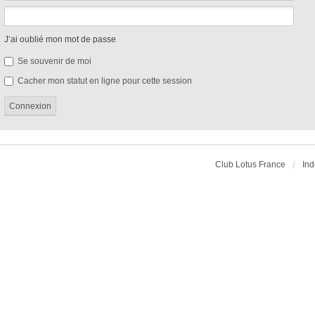
J’ai oublié mon mot de passe
Se souvenir de moi
Cacher mon statut en ligne pour cette session
Club Lotus France
Ind