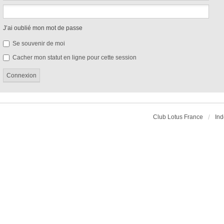
J’ai oublié mon mot de passe
Se souvenir de moi
Cacher mon statut en ligne pour cette session
Club Lotus France
Ind