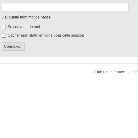
J’ai oublié mon mot de passe
Se souvenir de moi
Cacher mon statut en ligne pour cette session
Club Lotus France
Ind