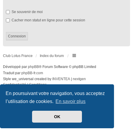
Se souvenir de moi
Cacher mon statut en ligne pour cette session
Club Lotus France
Index du forum
Développé par
phpBB
® Forum Software © phpBB Limited
Traduit par
phpBB-fr.com
Style we_universal created by
INVENTEA
|
nextgen
Confidentialité
|
Conditions
En poursuivant votre navigation, vous acceptez
l’utilisation de cookies.
En savoir plus
OK