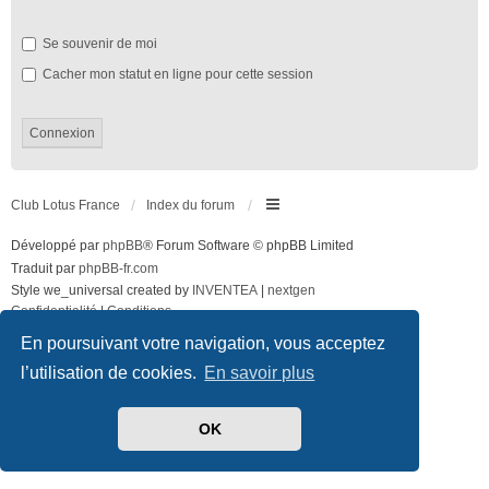
Se souvenir de moi
Cacher mon statut en ligne pour cette session
Club Lotus France
Index du forum
Développé par
phpBB
® Forum Software © phpBB Limited
Traduit par
phpBB-fr.com
Style we_universal created by
INVENTEA
|
nextgen
Confidentialité
|
Conditions
En poursuivant votre navigation, vous acceptez
l’utilisation de cookies.
En savoir plus
OK