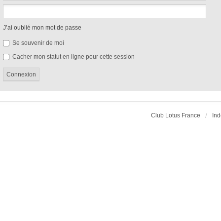
J’ai oublié mon mot de passe
Se souvenir de moi
Cacher mon statut en ligne pour cette session
Club Lotus France
Ind