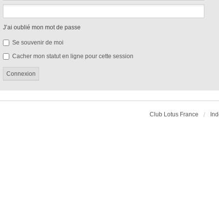
J’ai oublié mon mot de passe
Se souvenir de moi
Cacher mon statut en ligne pour cette session
Club Lotus France
Ind