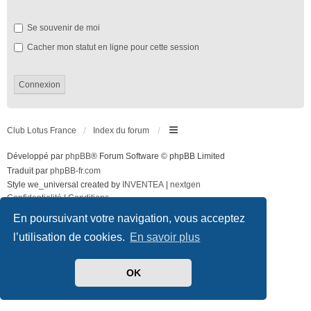
Se souvenir de moi
Cacher mon statut en ligne pour cette session
Club Lotus France
Index du forum
Développé par
phpBB
® Forum Software © phpBB Limited
Traduit par
phpBB-fr.com
Style we_universal created by
INVENTEA
|
nextgen
Confidentialité
|
Conditions
En poursuivant votre navigation, vous acceptez
l’utilisation de cookies.
En savoir plus
OK