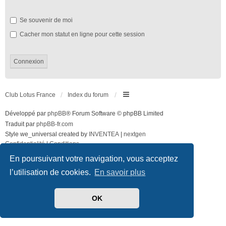
Se souvenir de moi
Cacher mon statut en ligne pour cette session
Club Lotus France
Index du forum
Développé par
phpBB
® Forum Software © phpBB Limited
Traduit par
phpBB-fr.com
Style we_universal created by
INVENTEA
|
nextgen
Confidentialité
|
Conditions
En poursuivant votre navigation, vous acceptez
l’utilisation de cookies.
En savoir plus
OK