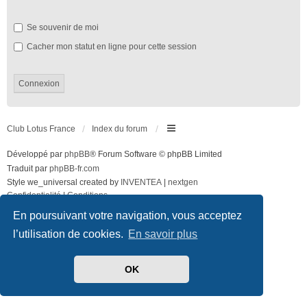
Se souvenir de moi
Cacher mon statut en ligne pour cette session
Club Lotus France
Index du forum
Développé par
phpBB
® Forum Software © phpBB Limited
Traduit par
phpBB-fr.com
Style we_universal created by
INVENTEA
|
nextgen
Confidentialité
|
Conditions
En poursuivant votre navigation, vous acceptez
l’utilisation de cookies.
En savoir plus
OK