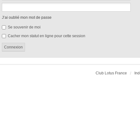
J’ai oublié mon mot de passe
Se souvenir de moi
Cacher mon statut en ligne pour cette session
Club Lotus France
Ind